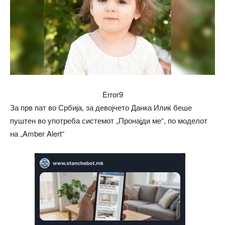
Error9
За прв пат во Србија, за девојчето Данка Илиќ беше
пуштен во употреба системот „Пронајди ме“, по моделот
на „Amber Alert“