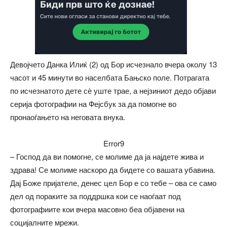
Девојчето Данка Илиќ (2) од Бор исчезнало вчера околу 13
часот и 45 минути во населбата Бањско поле. Потрагата
по исчезнатото дете сѐ уште трае, а нејзиниот дедо објави
серија фотографии на Фејсбук за да помогне во
пронаоѓањето на неговата внука.
Error9
– Господ да ви помогне, се молиме да ја најдете жива и
здрава! Се молиме наскоро да бидете со вашата убавина.
Дај Боже пријателе, денес цел Бор е со тебе – ова се само
дел од пораките за поддршка кои се наоѓаат под
фотографиите кои вчера масовно беа објавени на
социјалните мрежи.