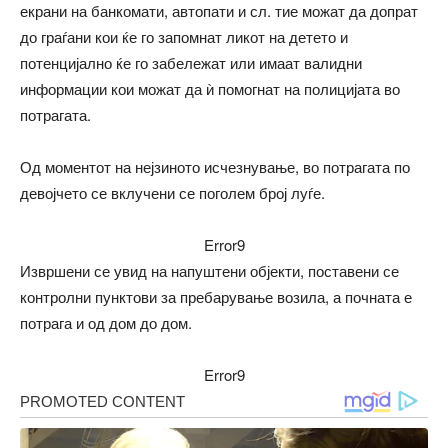
екрани на банкомати, автопати и сл. тие можат да допрат
до граѓани кои ќе го запомнат ликот на детето и
потенцијално ќе го забележат или имаат валидни
информации кои можат да ѝ помогнат на полицијата во
потрагата.
Од моментот на нејзиното исчезнување, во потрагата по
девојчето се вклучени се поголем број луѓе.
Error9
Извршени се увид на напуштени објекти, поставени се
контролни пунктови за пребарување возила, а почната е
потрага и од дом до дом.
Error9