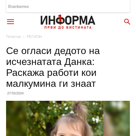
Почетна
РЕГИОН
Се огласи дедото на
исчезнатата Данка:
Раскажа работи кои
малкумина ги знаат
27/03/2024