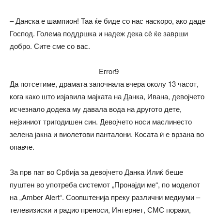
– Данска е шампион! Таа ќе биде со нас наскоро, ако даде
Господ. Голема поддршка и надеж дека сѐ ќе заврши
добро. Сите сме со вас.
Error9
Да потсетиме, драмата започнала вчера околу 13 часот,
кога како што изјавила мајката на Данка, Ивана, девојчето
исчезнало додека му давала вода на другото дете,
нејзиниот тригодишен син. Девојчето носи маслинесто
зелена јакна и виолетови панталони. Косата ѝ е врзана во
опавче.
За прв пат во Србија за девојчето Данка Илиќ беше
пуштен во употреба системот „Пронајди ме“, по моделот
на „Amber Alert“. Соопштенија преку различни медиуми –
телевизиски и радио преноси, Интернет, СМС пораки,