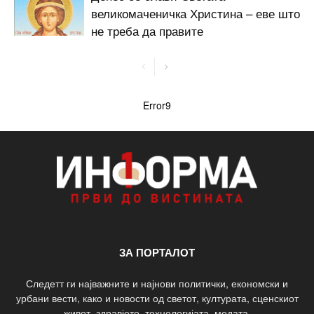
великомаченичка Христина – еве што
не треба да правите
Error9
ЗА ПОРТАЛОТ
Следетт ги најважните и најнови политички, економски и
урбани вести, како и новости од светот, културата, сценскиот
живот, здравјето, технологијата, модата.