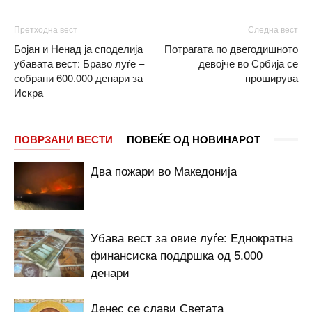
Претходна вест
Следна вест
Бојан и Ненад ја споделија
Потрагата по двегодишното
убавата вест: Браво луѓе –
девојче во Србија се
собрани 600.000 денари за
проширува
Искра
ПОВРЗАНИ ВЕСТИ
ПОВЕЌЕ ОД НОВИНАРОТ
Два пожари во Македонија
Убава вест за овие луѓе: Еднократна
финансиска поддршка од 5.000
денари
Денес се слави Светата