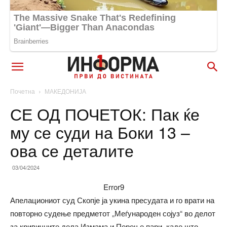
Почетна
МАКЕДОНИЈА
СЕ ОД ПОЧЕТОК: Пак ќе
му се суди на Боки 13 –
ова се деталите
03/04/2024
Error9
Апелациониот суд Скопје ја укина пресудата и го врати на
повторно судење предметот „Меѓународен сојуз“ во делот
за кривичните дела Измама и Перење пари, каде што