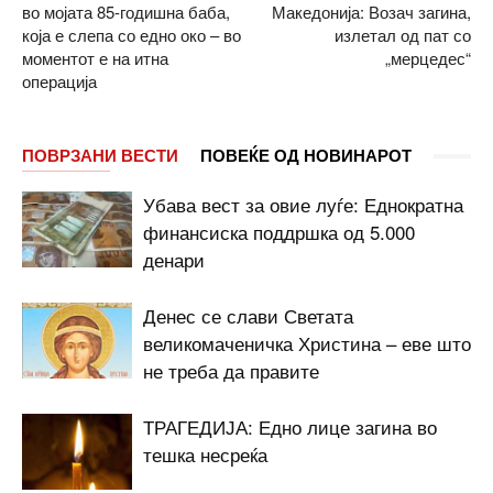
во мојата 85-годишна баба,
Македонија: Возач загина,
која е слепа со едно око – во
излетал од пат со
моментот е на итна
„мерцедес“
операција
ПОВРЗАНИ ВЕСТИ
ПОВЕЌЕ ОД НОВИНАРОТ
Убава вест за овие луѓе: Еднократна
финансиска поддршка од 5.000
денари
Денес се слави Светата
великомаченичка Христина – еве што
не треба да правите
ТРАГЕДИЈА: Едно лице загина во
тешка несреќа