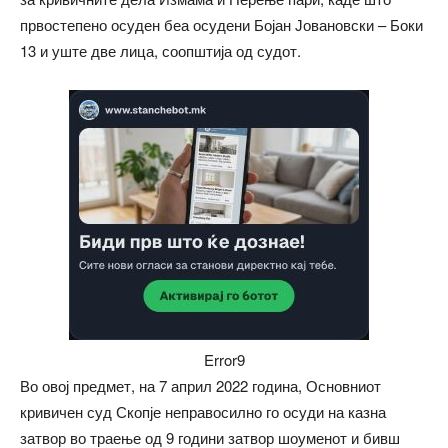
првостепено осуден беа осудени Бојан Јовановски – Боки
13 и уште две лица, соопштија од судот.
Error9
Во овој предмет, на 7 април 2022 година, Основниот
кривичен суд Скопје неправосилно го осуди на казна
затвор во траење од 9 години затвор шоуменот и бивш