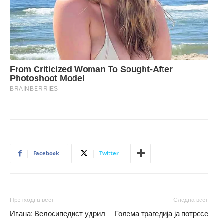
Facebook
Twitter
Претходна вест
Следна вест
Ивана: Велосипедист удрил
Голема трагедија ја потресе