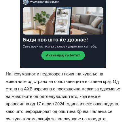
На нехуманиот и недоговрен начин на чување на
животните од страна на сопствениците е ставен крај. Од
стана на АХВ изречена е прекршочна мерка за одземање
на животните од одгледувалиштето, која веќе е
правосилна од 17 април 2024 година и веќе оваа недела
како што информираат од општина Крива Паланка се
очекува голема акција за заловување на говедата.