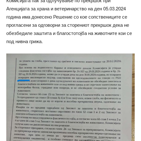
Комисијата пак за одлучување по прекршок при
Агенцијата за храна и ветеринарство на ден 05.03.2024
година има донесено Решение со кое сопствениците се
прогласени за одговорни за сторениот прекршок дека не
обезбедиле заштита и благостотојба на животните кои се
под нивна грижа.