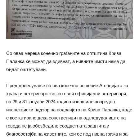
Со оваа мерека конечно граѓаните на оптштина Крива
Паланка ќе можат да здивнат, а нивните имоти нема да
бидат оштетувани.
Пред донесување на ова конечно решение Агенцијата за
храна и ветеринарство, со свои официјални ветеринари,
на 29 и 31 јануари 2024 година извршиле вонреден
инспекциски надзор на подрачјето на Крива Паланка, каде
е костатирано дека сопственици на одгледувалиште на
говеда не ја обезбедиле соодветната заштита и
благосостојба на животните, кои се под нивна грижа и за