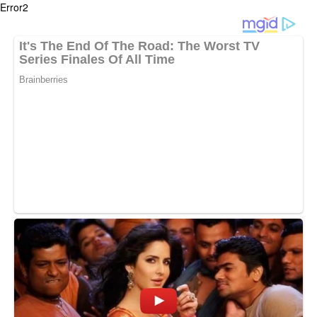
Error2