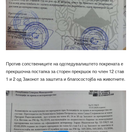
Против сопствениците на одгледувалиштето покрената е
прекршочна постапка за сторен прекршок по член 12 став
1 и 2 од Законот за заштита и благосостојба на животните.