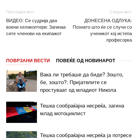
Претходна вест
Следна вест
ВИДЕО: Се судрија два
ДОНЕСЕНА ОДЛУКА:
воени хеликоптери: Загинаа
Познато што ќе се случи со
сите членови на екипажот
ученикот кој истепа
професорка
ПОВРЗАНИ ВЕСТИ
ПОВЕЌЕ ОД НОВИНАРОТ
Вака ли требаше да биде? Зошто,
бе, зошто?: Пријателите се
простуваат од младиот Никола
Тешка сообраќајна несреќа, загина
млад мотоциклист
Тешка сообраќајна несреќа ја потресе