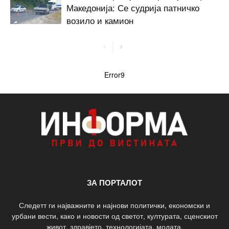
Македонија: Се судрија патничко
возило и камион
Error9
ЗА ПОРТАЛОТ
Следетт ги најважните и најнови политички, економски и
урбани вести, како и новости од светот, културата, сценскиот
живот, здравјето, технологијата, модата.