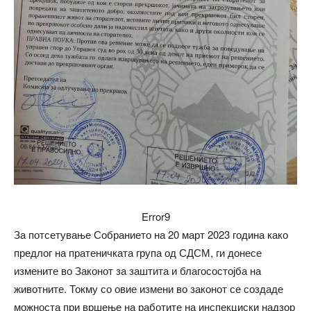
Error9
За потсетување Собранието на 20 март 2023 година како
предлог на пратеничката група од СДСМ, ги донесе
измените во Законот за заштита и благосостојба на
животните. Токму со овие измени во законот се создаде
можноста при вршење на работите на инспекциски надзор