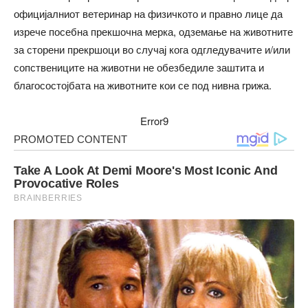
официјалниот ветеринар на физичкото и правно лице да
изрече посебна прекшочна мерка, одземање на животните
за сторени прекршоци во случај кога одгледувачите и/или
сопствениците на животни не обезбедиле заштита и
благосостојбата на животните кои се под нивна грижа.
Error9