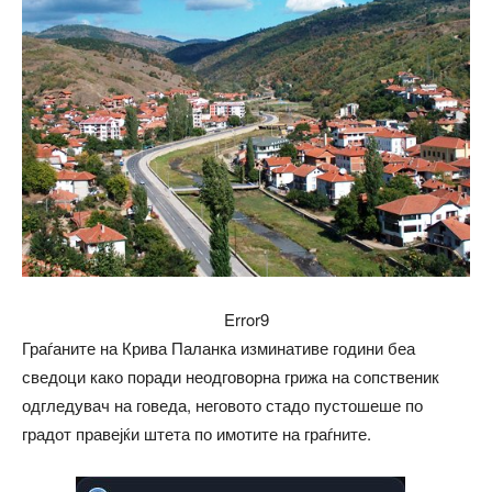
Error9
Граѓаните на Крива Паланка изминативе години беа
сведоци како поради неодговорна грижа на сопственик
одгледувач на говеда, неговото стадо пустошеше по
градот правејќи штета по имотите на граѓните.