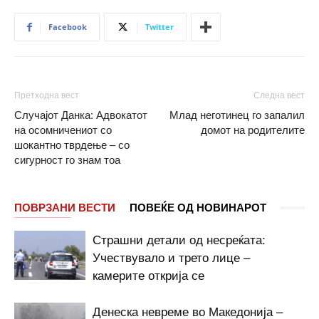
Facebook
Twitter
Претходна вест
Следна вест
Случајот Данка: Адвокатот
Млад неготинец го запалил
на осомничениот со
домот на родителите
шокантно тврдење – со
сигурност го знам тоа
ПОВРЗАНИ ВЕСТИ
ПОВЕЌЕ ОД НОВИНАРОТ
Страшни детали од несреќата:
Учествувало и трето лице –
камерите открија се
Денеска невреме во Македонија –