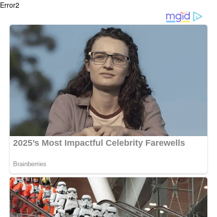
Error2