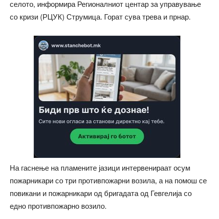
селото, информира Регионалниот центар за управување
со кризи (РЦУК) Струмица. Горат сува трева и прнар.
На гаснење на пламените јазици интервенираат осум
пожарникари со три противпожарни возила, а на помош се
повикани и пожарникари од бригадата од Гевгелија со
едно противпожарно возило.