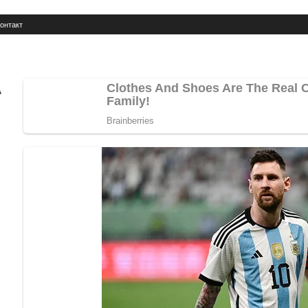
онтакт