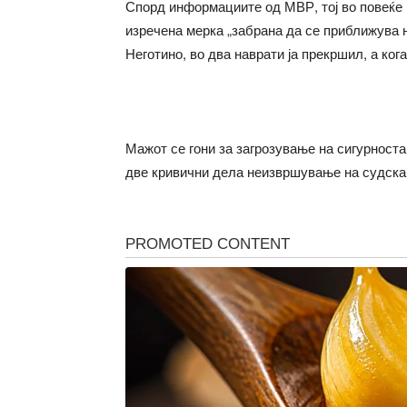
Спорд информациите од МВР, тој во повеќе н
изречена мерка „забрана да се приближува н
Неготино, во два наврати ја прекршил, а ко
Мажот се гони за загрозување на сигурност
две кривични дела неизвршување на судска