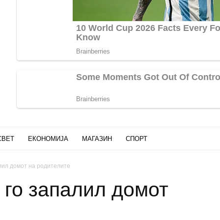
СВЕТ
ЕКОНОМИЈА
МАГАЗИН
СПОРТ
лил домот на родителите
 го запалил домот