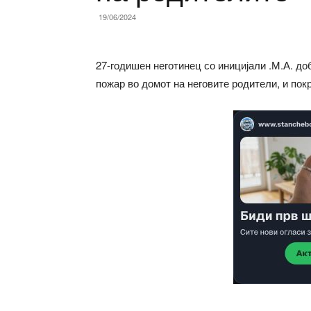
19/06/2024
27-годишен неготинец со иницијали .М.А. до
пожар во домот на неговите родители, и пок