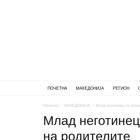
ПОЧЕТНА
МАКЕДОНИЈА
РЕГИОН
Почетна
МАКЕДОНИЈА
Млад неготинец го запа
Млад неготинец
на родителите