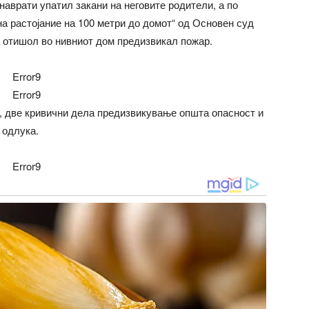
аврати упатил закани на неговите родители, а по
а растојание на 100 метри до домот“ од Основен суд
га отишол во нивниот дом предизвикал пожар.
Error9
Error9
а, две кривични дела предизвикување општа опасност и
 одлука.
Error9