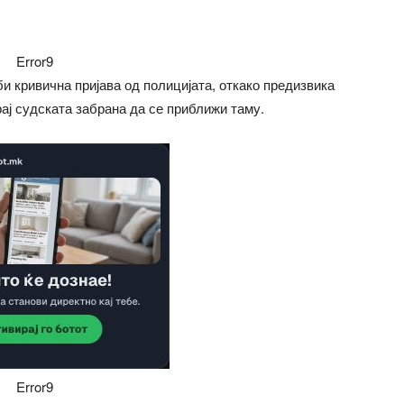
Error9
би кривична пријава од полицијата, откако предизвика
рај судската забрана да се приближи таму.
Error9