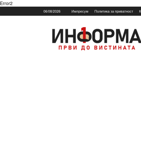
Error2
06/08/2026
Импресум
Политика за приватност
К
Informa.mk