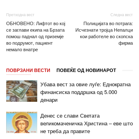
Претходна вест
Следна вест
ОБНОВЕНО: Лифтот во кој
Полицијата во потрага:
се заглави екипа на Брзата
Исчезнати тројца Непалци
помош паднал од приземје
кои работеле во скопска
во подрумот, пациент
фирма
немало внатре
ПОВРЗАНИ ВЕСТИ
ПОВЕЌЕ ОД НОВИНАРОТ
Убава вест за овие луѓе: Еднократна
финансиска поддршка од 5.000
денари
Денес се слави Светата
великомаченичка Христина – еве што
не треба да правите