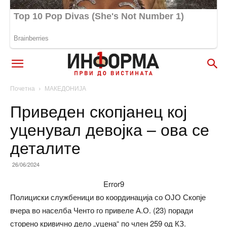
Почетна
МАКЕДОНИЈА
Приведен скопјанец кој
уценувал девојка – ова се
деталите
26/06/2024
Error9
Полициски службеници во координација со ОЈО Скопје
вчера во населба Ченто го привеле А.О. (23) поради
сторено кривично дело „уцена“ по член 259 од КЗ.