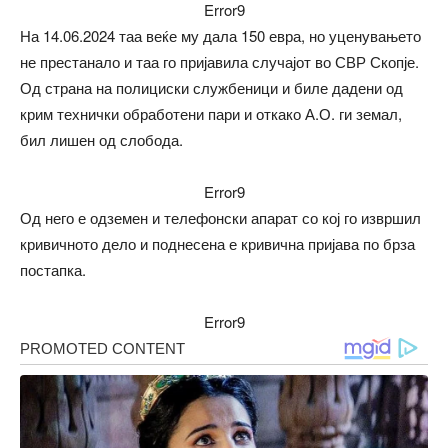
Error9
На 14.06.2024 таа веќе му дала 150 евра, но уценувањето
не престанало и таа го пријавила случајот во СВР Скопје.
Од страна на полициски службеници и биле дадени од
крим технички обработени пари и откако А.О. ги земал,
бил лишен од слобода.
Error9
Од него е одземен и телефонски апарат со кој го извршил
кривичното дело и поднесена е кривична пријава по брза
постапка.
Error9