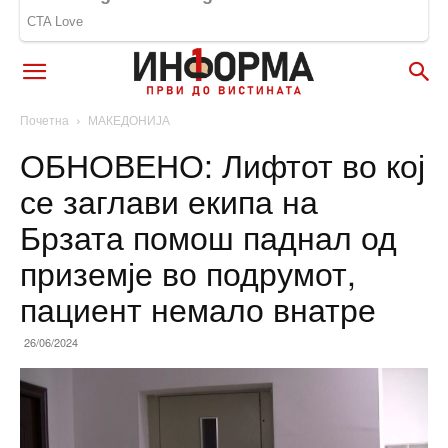
Почетна
МАКЕДОНИЈА
ОБНОВЕНО: Лифтот во кој
се заглави екипа на
Брзата помош паднал од
приземје во подрумот,
пациент немало внатре
26/06/2024