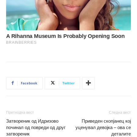
Facebook
Twitter
Претходна вест
Следна вест
Затвореник од Идризово
Приведен скопјанец кој
починал од повреди од друг
уценувал девојка – ова се
затвореник
деталите