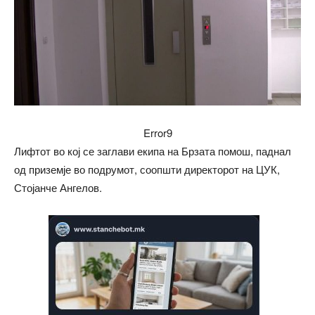
Error9
Лифтот во кој се заглави екипа на Брзата помош, паднал
од приземје во подрумот, соопшти директорот на ЦУК,
Стојанче Ангелов.