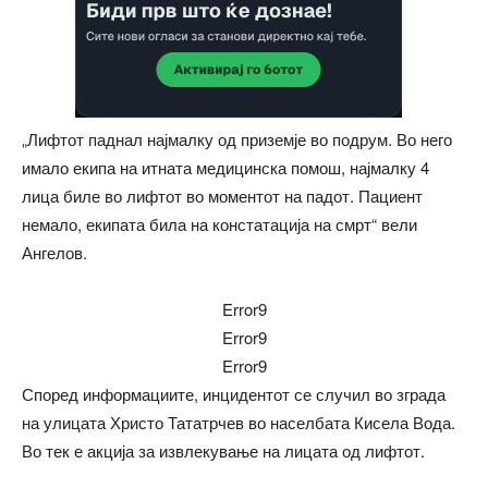
„Лифтот паднал најмалку од приземје во подрум. Во него
имало екипа на итната медицинска помош, најмалку 4
лица биле во лифтот во моментот на падот. Пациент
немало, екипата била на констатација на смрт“ вели
Ангелов.
Error9
Error9
Error9
Според информациите, инцидентот се случил во зграда
на улицата Христо Тататрчев во населбата Кисела Вода.
Во тек е акција за извлекување на лицата од лифтот.