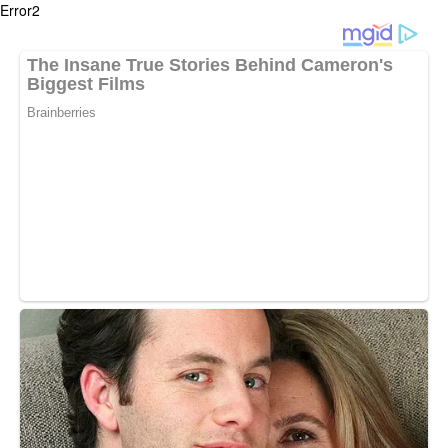
Error2