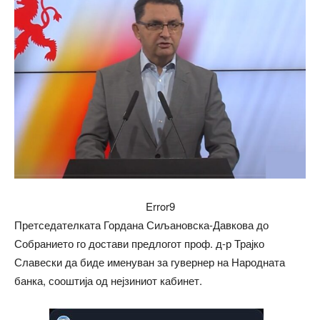
Error9
Претседателката Гордана Сиљановска-Давкова до
Собранието го достави предлогот проф. д-р Трајко
Славески да биде именуван за гувернер на Народната
банка, сооштија од нејзиниот кабинет.