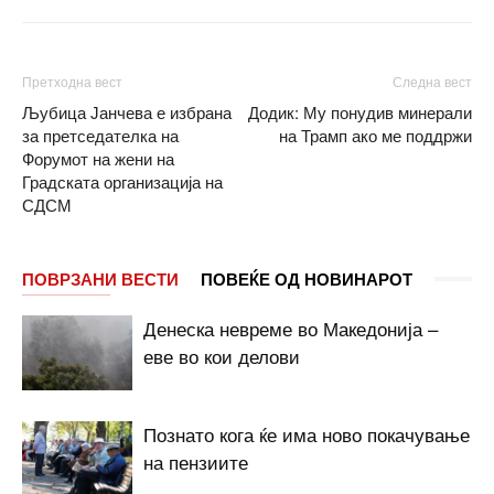
Претходна вест
Следна вест
Љубица Јанчева е избрана
Додик: Му понудив минерали
за претседателка на
на Трамп ако ме поддржи
Форумот на жени на
Градската организација на
СДСМ
ПОВРЗАНИ ВЕСТИ
ПОВЕЌЕ ОД НОВИНАРОТ
Денеска невреме во Македонија –
еве во кои делови
Познато кога ќе има ново покачување
на пензиите