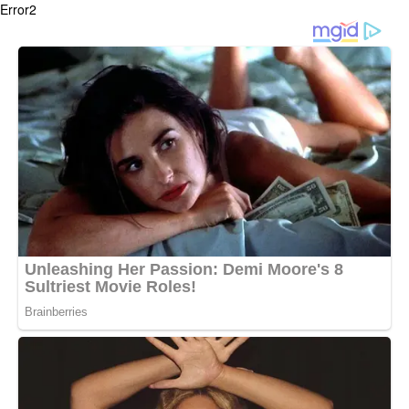
Error2