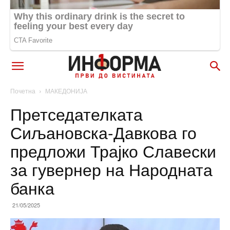
Почетна
МАКЕДОНИЈА
Претседателката
Сиљановска-Давкова го
предложи Трајко Славески
за гувернер на Народната
банка
21/05/2025