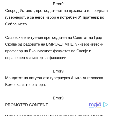
Error9
Според Уставот, претседателот на државата го предлага
гувернерот, а за негов избор е потребен 61 пратеник во
Собранието.
Славески е актуелен претседател на Советот на Град
Скопје од редовите на ВМРО-ДПМНЕ, универзитетски
професор на Економскиот факултет во Скопје и
поранешен министер за финансии.
Error9
Mандатот на актуелната гувернерка Анита Ангеловска-
Бежоска истече вчера.
Error9