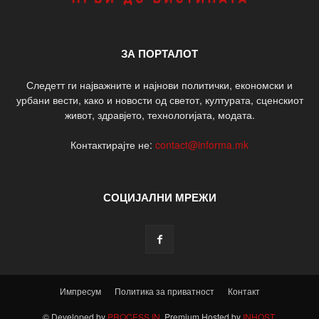
ЗА ПОРТАЛОТ
Следетт ги најважните и најнови политички, економски и
урбани вести, како и новости од светот, културата, сценскиот
живот, здравјето, технологијата, модата.
Контактирајте не:
contact@informa.mk
СОЦИЈАЛНИ МРЕЖИ
Импресум
Политика за приватност
Контакт
© Developed by
PROCESS IN
. Premium Hosted by
INHOST
.