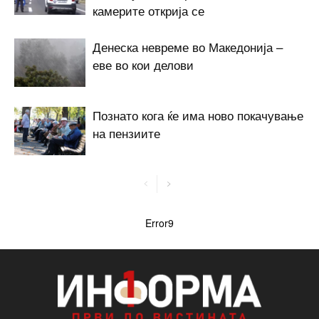
камерите открија се
Денеска невреме во Македонија –
еве во кои делови
Познато кога ќе има ново покачување
на пензиите
Error9