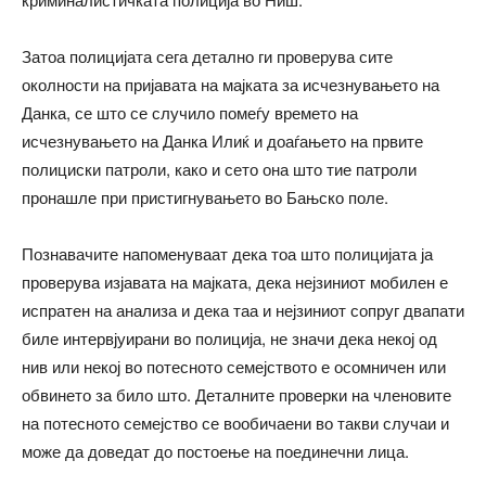
Затоа полицијата сега детално ги проверува сите
околности на пријавата на мајката за исчезнувањето на
Данка, се што се случило помеѓу времето на
исчезнувањето на Данка Илиќ и доаѓањето на првите
полициски патроли, како и сето она што тие патроли
пронашле при пристигнувањето во Бањско поле.
Познавачите напоменуваат дека тоа што полицијата ја
проверува изјавата на мајката, дека нејзиниот мобилен е
испратен на анализа и дека таа и нејзиниот сопруг двапати
биле интервјуирани во полиција, не значи дека некој од
нив или некој во потесното семејството е осомничен или
обвинето за било што. Деталните проверки на членовите
на потесното семејство се вообичаени во такви случаи и
може да доведат до постоење на поединечни лица.