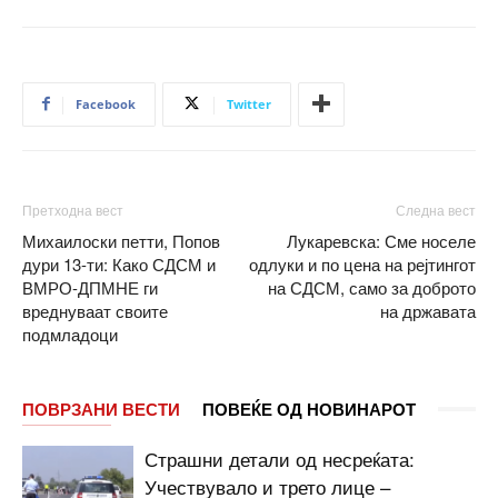
Facebook
Twitter
Претходна вест
Следна вест
Михаилоски петти, Попов
Лукаревска: Сме носеле
дури 13-ти: Како СДСМ и
одлуки и по цена на рејтингот
ВМРО-ДПМНЕ ги
на СДСМ, само за доброто
вреднуваат своите
на државата
подмладоци
ПОВРЗАНИ ВЕСТИ
ПОВЕЌЕ ОД НОВИНАРОТ
Страшни детали од несреќата:
Учествувало и трето лице –