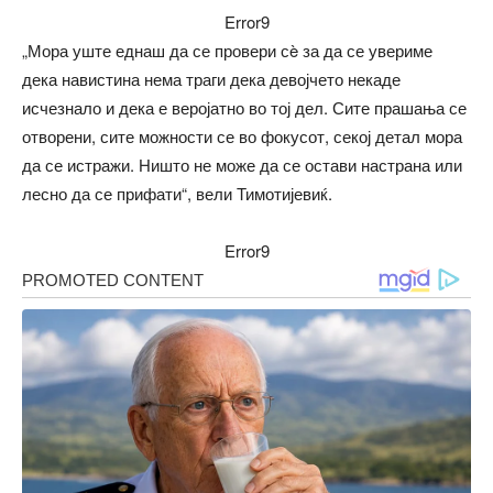
Error9
„Мора уште еднаш да се провери сè за да се увериме
дека навистина нема траги дека девојчето некаде
исчезнало и дека е веројатно во тој дел. Сите прашања се
отворени, сите можности се во фокусот, секој детал мора
да се истражи. Ништо не може да се остави настрана или
лесно да се прифати“, вели Тимотијевиќ.
Error9