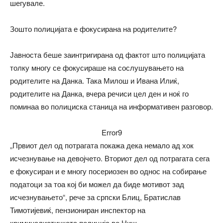
шегувале.
Зошто полицијата е фокусирана на родителите?
Јавноста беше заинтригирана од фактот што полицијата
толку многу се фокусираше на сослушувањето на
родителите на Данка. Така Милош и Ивана Илиќ,
родителите на Данка, вчера речиси цел ден и ноќ го
поминаа во полициска станица на информативен разговор.
Error9
„Првиот дел од потрагата покажа дека немало ад хок
исчезнување на девојчето. Вториот дел од потрагата сега
е фокусиран и е многу посериозен во однос на собирање
податоци за тоа кој би можел да биде мотивот зад
исчезнувањето“, рече за српски Блиц, Братислав
Тимотијевиќ, пензиониран инспектор на
криминалистичката полиција во Ниш.