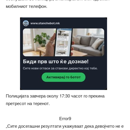
мобилниот телефон.
Полицијата завчера околу 17:30 часот го прекина
претресот на теренот.
Error9
„Сите досегашни резултати укажуваат дека девојчето не е