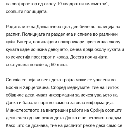
на овој простор од околу 10 квадратни километри“,
соопшти полицијата.
Родителите на Данка вчера цел ден биле во полиција на
распит. Полицијата ги разделила и спиеле во различни
куќи. Багери, полицајци и пожарникари пристигнаа околу
куќата каде исчезна девојчето, сечеа дрвја околу куќата и
го исчистија просторот и копаа. Досега полицијата
сослушала повеќе од 50 лица.
Синоќа се појави вест дека тројца мажи се уапсени во
Босна и Херцеговина. Според медиумите, тие на Тикток
објавиле дека имаат информации за исчезнувањето на
Данка и барале пари во замена за оваа информација.
Министерството за внатрешни работи на Србија соопшти
дека еден од нив рекол дека Данка е во неговиот подрум.
Како што се дознава, тие на распитот рекле дека само се