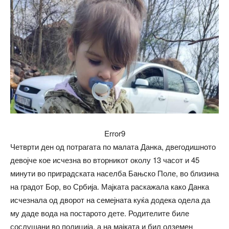
Error9
Четврти ден од потрагата по малата Данка, двегодишното
девојче кое исчезна во вторникот околу 13 часот и 45
минути во приградската населба Бањско Поле, во близина
на градот Бор, во Србија. Мајката раскажала како Данка
исчезнала од дворот на семејната куќа додека одела да
му даде вода на постарото дете. Родителите биле
сослушани во полиција, а на мајката и бил одземен