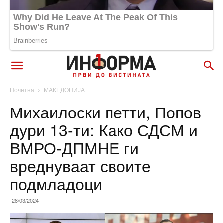
Почетна
МАКЕДОНИЈА
Михаилоски петти, Попов
дури 13-ти: Како СДСМ и
ВМРО-ДПМНЕ ги
вреднуваат своите
подмладоци
28/03/2024