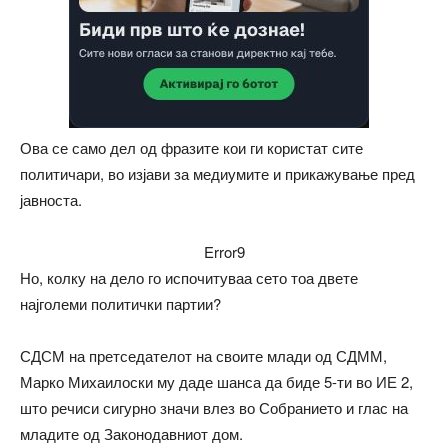
Ова се само дел од фразите кои ги користат сите
политичари, во изјави за медиумите и прикажување пред
јавноста.
Error9
Но, колку на дело го испочитуваа сето тоа двете
најголеми политички партии?
СДСМ на претседателот на своите млади од СДММ,
Марко Михаилоски му даде шанса да биде 5-ти во ИЕ 2,
што речиси сигурно значи влез во Собранието и глас на
младите од Законодавниот дом.