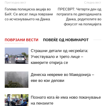
Претходна вест
Следна вест
Голема полициска акција во
ПРЕСВРТ: Четврти ден од
БиХ: Се апсат лица поврзани
потрагата по двегодишната
со исчезнувањето на Данка
Данка, родителите во
фокусот на полицијата
ПОВРЗАНИ ВЕСТИ
ПОВЕЌЕ ОД НОВИНАРОТ
Страшни детали од несреќата:
Учествувало и трето лице –
камерите открија се
Денеска невреме во Македонија –
еве во кои делови
Познато кога ќе има ново покачување
на пензиите