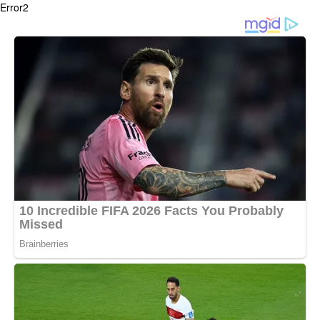
Error2