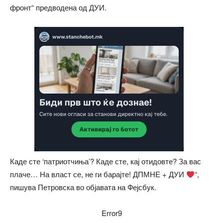
фронт“ предводена од ДУИ.
Каде сте ‘патриотчиња’? Каде сте, кај отидовте? За вас
плаче… На власт се, не ги барајте! ДПМНЕ + ДУИ
“,
пишува Петровска во објавата на Фејсбук.
Error9