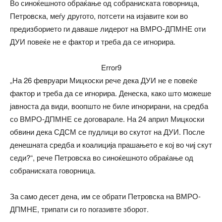
Во синоќешното обраќање од собраниската говорница,
Петровска, меѓу другото, потсети на изјавите кои во
предизборието ги даваше лидерот на ВМРО-ДПМНЕ оти
ДУИ повеќе не е фактор и треба да се игнорира.
Error9
„На 26 февруари Мицкоски рече дека ДУИ не е повеќе
фактор и треба да се игнорира. Денеска, како што можеше
јавноста да види, воопшто не биле игнорирани, на средба
со ВМРО-ДПМНЕ се договарале. На 24 април Мицкоски
обвини дека СДСМ се пудлици во скутот на ДУИ. После
денешната средба и коалиција прашањето е кој во чиј скут
седи?“, рече Петровска во синоќешното обраќање од
собраниската говорница.
За само десет дена, им се обрати Петровска на ВМРО-
ДПМНЕ, трипати си го погазивте зборот.