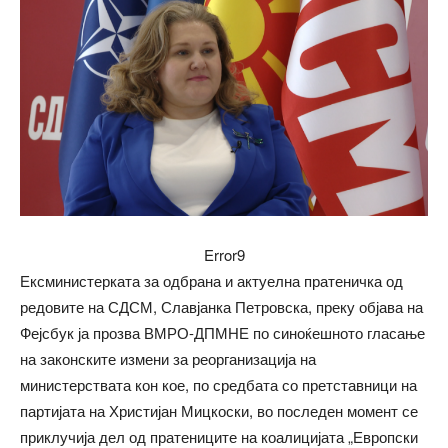
Error9
Ексминистерката за одбрана и актуелна пратеничка од
редовите на СДСМ, Славјанка Петровска, преку објава на
Фејсбук ја прозва ВМРО-ДПМНЕ по синоќешното гласање
на законските измени за реорганизација на
министерствата кон кое, по средбата со претставници на
партијата на Христијан Мицкоски, во последен момент се
приклучија дел од пратениците на коалицијата „Европски