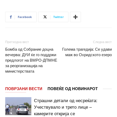
Facebook
Twitter
Претходна вест
Следна вест
Бомба од Собрание доцна
Голема трагедија: Се удави
вечерва: ДУИ ќе го поддржи
маж во Охридското езеро
предлогот на ВМРО-ДПМНЕ
за реорганизација на
министерствата
ПОВРЗАНИ ВЕСТИ
ПОВЕЌЕ ОД НОВИНАРОТ
Страшни детали од несреќата:
Учествувало и трето лице –
камерите открија се