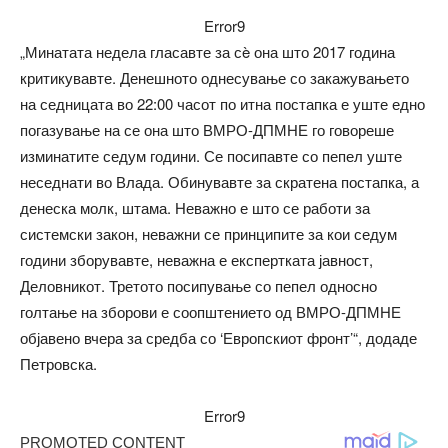
Error9
„Минатата недела гласавте за сè она што 2017 година
критикувавте. Денешното однесување со закажувањето
на седницата во 22:00 часот по итна постапка е уште едно
погазување на се она што ВМРО-ДПМНЕ го говореше
изминатите седум години. Се посипавте со пепел уште
неседнати во Влада. Обинувавте за скратена постапка, а
денеска молк, штама. Неважно е што се работи за
системски закон, неважни се принципите за кои седум
години зборувавте, неважна е експертката јавност,
Деловникот. Третото посипување со пепел односно
голтање на зборови е соопштението од ВМРО-ДПМНЕ
објавено вчера за средба со ‘Европскиот фронт’“, додаде
Петровска.
Error9