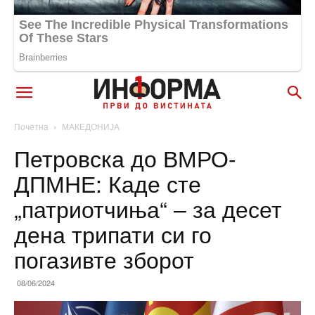
Почетна
МАКЕДОНИЈА
Петровска до ВМРО-
ДПМНЕ: Каде сте
„патриотчиња“ – за десет
дена трипати си го
погазивте зборот
08/06/2024