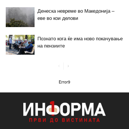
Денеска невреме во Македонија –
еве во кои делови
Познато кога ќе има ново покачување
на пензиите
Error9