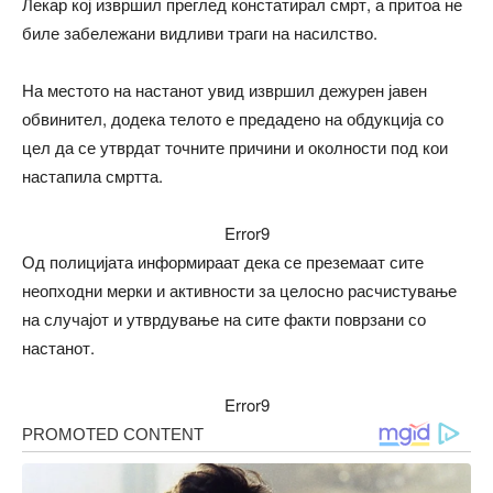
Лекар кој извршил преглед констатирал смрт, а притоа не
биле забележани видливи траги на насилство.
На местото на настанот увид извршил дежурен јавен
обвинител, додека телото е предадено на обдукција со
цел да се утврдат точните причини и околности под кои
настапила смртта.
Error9
Од полицијата информираат дека се преземаат сите
неопходни мерки и активности за целосно расчистување
на случајот и утврдување на сите факти поврзани со
настанот.
Error9