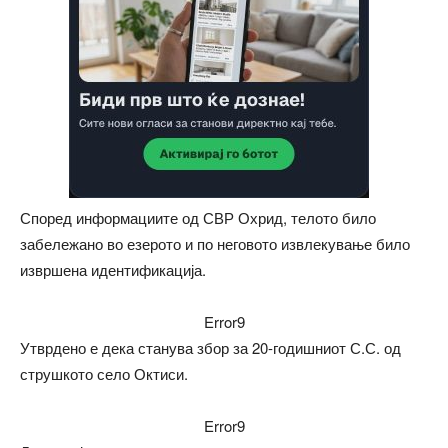
Според информациите од СВР Охрид, телото било
забележано во езерото и по неговото извлекување било
извршена идентификација.
Error9
Утврдено е дека станува збор за 20-годишниот С.С. од
струшкото село Октиси.
Error9