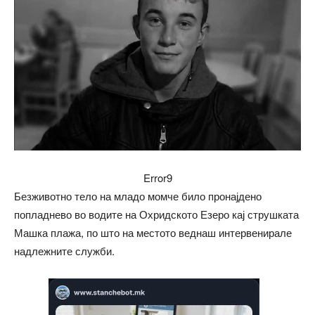
Error9
Безживотно тело на младо момче било пронајдено
попладнево во водите на Охридското Езеро кај струшката
Машка плажа, по што на местото веднаш интервенирале
надлежните служби.