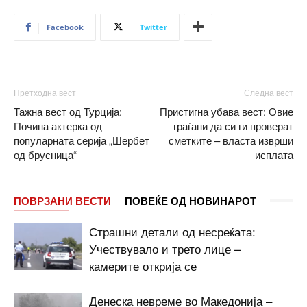
Facebook
Twitter
Претходна вест
Следна вест
Тажна вест од Турција:
Пристигна убава вест: Овие
Почина актерка од
граѓани да си ги проверат
популарната серија „Шербет
сметките – власта изврши
од брусница“
исплата
ПОВРЗАНИ ВЕСТИ
ПОВЕЌЕ ОД НОВИНАРОТ
Страшни детали од несреќата:
Учествувало и трето лице –
камерите открија се
Денеска невреме во Македонија –