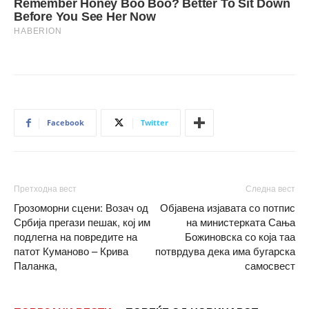
Facebook
Twitter
Претходна вест
Следна вест
Грозоморни сцени: Возач од
Објавена изјавата со потпис
Србија прегази пешак, кој им
на министерката Сања
подлегна на повредите на
Божиновска со која таа
патот Куманово – Крива
потврдува дека има бугарска
Паланка,
самосвест