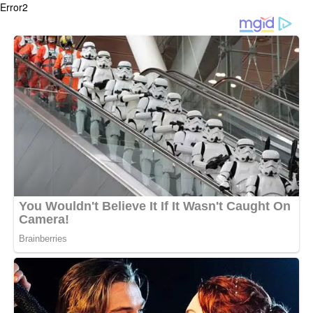
Error2