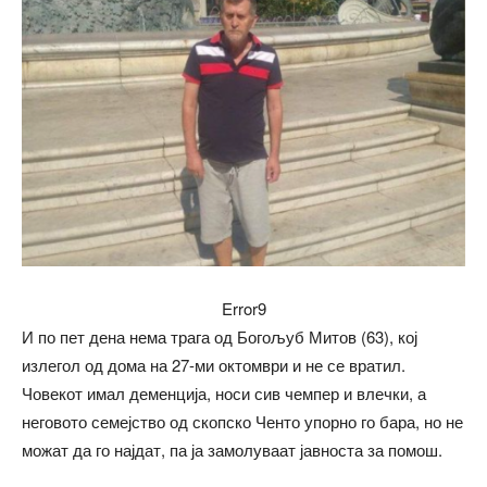
Error9
И по пет дена нема трага од Богољуб Митов (63), кој
излегол од дома на 27-ми октомври и не се вратил.
Човекот имал деменција, носи сив чемпер и влечки, а
неговото семејство од скопско Ченто упорно го бара, но не
можат да го најдат, па ја замолуваат јавноста за помош.