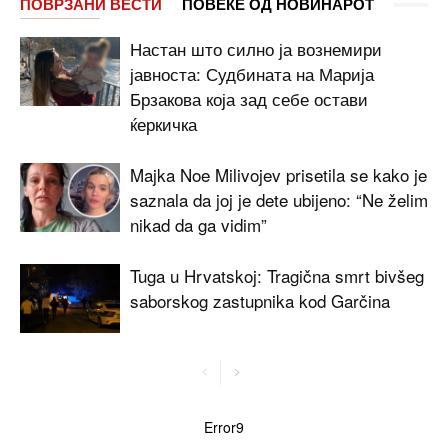
ПОВРЗАНИ ВЕСТИ
ПОВЕЌЕ ОД НОВИНАРОТ
Настан што силно ја вознемири
јавноста: Судбината на Марија
Брзакова која зад себе остави
ќеркичка
Majka Noe Milivojev prisetila se kako je
saznala da joj je dete ubijeno: “Ne želim
nikad da ga vidim”
Tuga u Hrvatskoj: Tragična smrt bivšeg
saborskog zastupnika kod Garčina
Error9