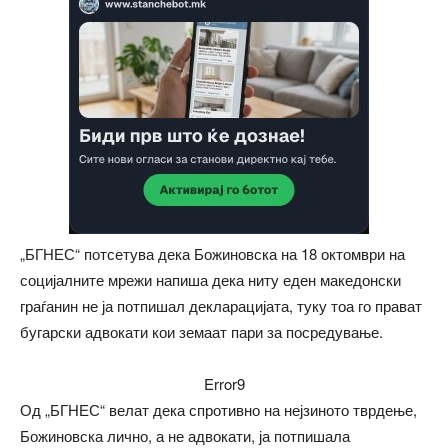
„БГНЕС“ потсетува дека Божиновска на 18 октомври на
социјалните мрежи напиша дека ниту еден македонски
граѓанин не ја потпишал декларацијата, туку тоа го прават
бугарски адвокати кои земаат пари за посредување.
Error9
Од „БГНЕС“ велат дека спротивно на нејзиното тврдење,
Божиновска лично, а не адвокати, ја потпишала