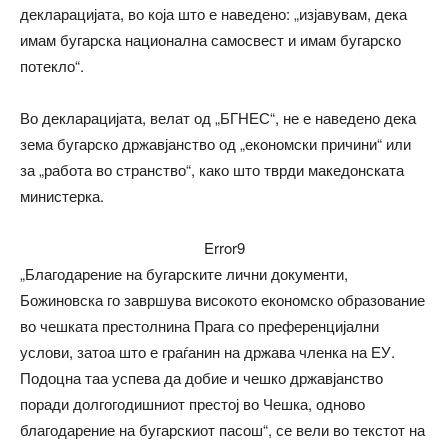
декларацијата, во која што е наведено: „изјавувам, дека
имам бугарска национална самосвест и имам бугарско
потекло“.
Во декларацијата, велат од „БГНЕС“, не е наведено дека
зема бугарско државјанство од „економски причини“ или
за „работа во странство“, како што тврди македонската
министерка.
Error9
„Благодарение на бугарските лични документи,
Божиновска го завршува високото економско образование
во чешката престолнина Прага со преференцијални
услови, затоа што е граѓанин на држава членка на ЕУ.
Подоцна таа успева да добие и чешко државјанство
поради долгогодишниот престој во Чешка, одново
благодарение на бугарскиот пасош“, се вели во текстот на