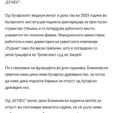
„БГНЕС“.
Од бугарскиот медиум велат и дека таа во 2023 година во
бугарските институции поднела декларација за престој во
странство (Чешка) и го потврдува работното место,
управител во локална фирма. Македонската министерка
работела и како директорка на хрватската компанија
„Руднап“ како бугарски граѓанин, што е потврдено со
регистрацијата во Трговскиот суд во Загреб.
По стапување на функцијата во јуни годинава, Божиновска
првично кажа дека нема бугарско државјанство, за потоа
да каже дека поднела барање за отпуст од бугарско
државјанство.
Од „БГНЕС“ велат дека Божиновска поднела молба за
отпуст во септември минатата година, но сè уште нема