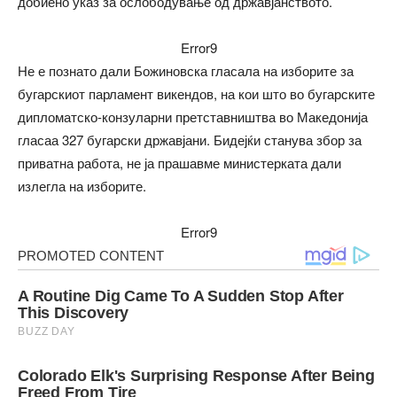
добиено указ за ослободување од државјанството.
Error9
Не е познато дали Божиновска гласала на изборите за
бугарскиот парламент викендов, на кои што во бугарските
дипломатско-конзуларни претставништва во Македонија
гласаа 327 бугарски државјани. Бидејќи станува збор за
приватна работа, не ја прашавме министерката дали
излегла на изборите.
Error9