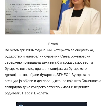
Error9
Во октомври 2004 година, министерката за енергетика,
рударство и минерални суровини Сања Божиновска
своерачно потпишала дека има бугарска самосвест и
бугарско потекло, при апликацијата за бугарското
државјанство, објави бугарски „БГНЕС“. Бугарската
агенција ја објави и декларацијата, во која што Божиновска
потврдува дека бугарско потекло имаат и нејзините
родители, Перо и Виолета.