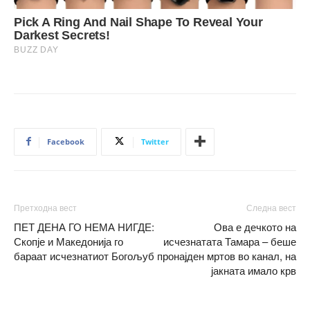
Facebook
Twitter
Претходна вест
Следна вест
ПЕТ ДЕНА ГО НЕМА НИГДЕ:
Ова е дечкото на
Скопје и Македонија го
исчезнатата Тамара – беше
бараат исчезнатиот Богољуб
пронајден мртов во канал, на
јакната имало крв