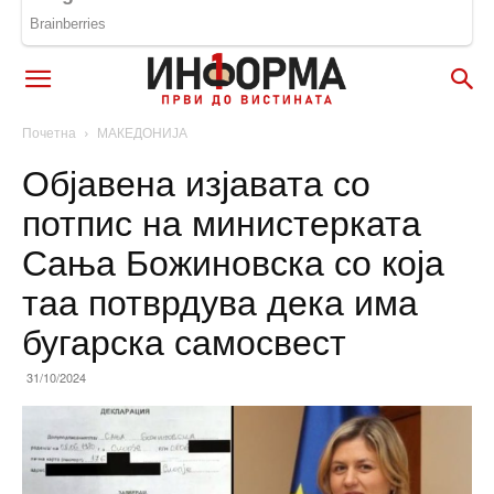
Почетна
МАКЕДОНИЈА
Објавена изјавата со
потпис на министерката
Сања Божиновска со која
таа потврдува дека има
бугарска самосвест
31/10/2024