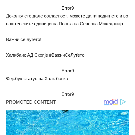
Error9
Доколку сте дале согласност, можете да ги подигнете и во
поштенските единици на Пошта на Северна Македонија.
Важни се луѓето!
Халкбанк АД Скопје #ВажниСеЛуѓето
Error9
Фејсбук статус на Халк банка
Error9