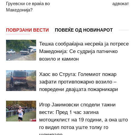
Груевски се враќа во
адвокат
Македонија?
ПОВРЗАНИ ВЕСТИ
ПОВЕЌЕ ОД НОВИНАРОТ
Тешка сообраќајна несреќа ја потресе
Македонија: Се судрија патничко
возило и камион
Хаос во Струга: Големиот пожар
зафати противпожарно возило –
повредени двајцата пожарникари
Игор Јакимовски сподели тажни
вести: Пред 1 час загина
мотоциклист на 19 години, а она што
го видел потоа уште толку го
шокирало