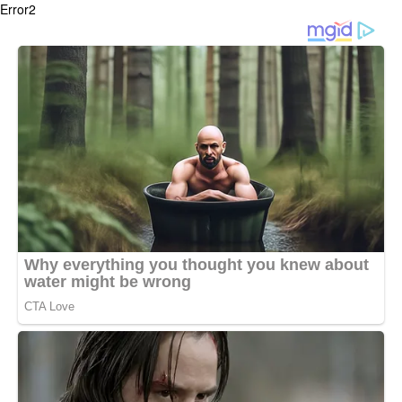
Error2