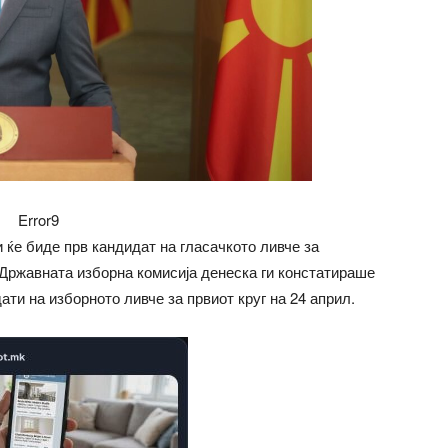
Error9
ќе биде прв кандидат на гласачкото ливче за
 Државната изборна комисија денеска ги констатираше
ти на изборното ливче за првиот круг на 24 април.