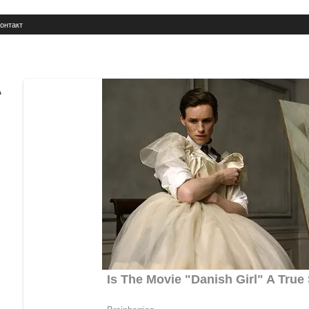
онтакт