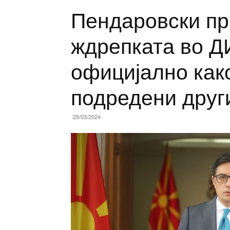
Пендаровски пр
ждрепката во Д
официјално како
подредени друг
25/03/2024