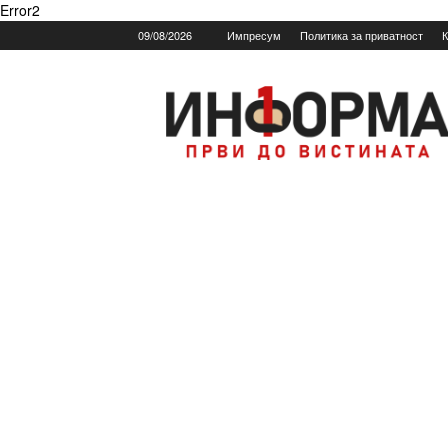
Error2
09/08/2026
Импресум
Политика за приватност
К
Informa.mk