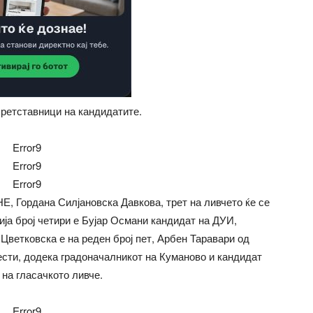
претставници на кандидатите.
Error9
Error9
Error9
, Гордана Силјановска Давкова, трет на ливчето ќе се
ја број четири е Бујар Османи кандидат на ДУИ,
Цветковска е на реден број пет, Арбен Таравари од
ести, додека градоначалникот на Куманово и кандидат
на гласачкото ливче.
Error9