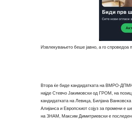
Извлекувањето беше јавно, а го спроведоа 
Втора ќе биде кандидатката на ВМРО-ДПМНЕ
најде Стевчо Јакимовски од ГРОМ, на позици
кандидатката на Левица, Билјана Ванковска 
Алијанса и Европскиот сојуз за промени е ш
на ЗНАМ, Максим Димитриевски е последен 