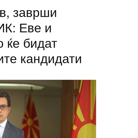
в, заврши
ИК: Еве и
 ќе бидат
ите кандидати