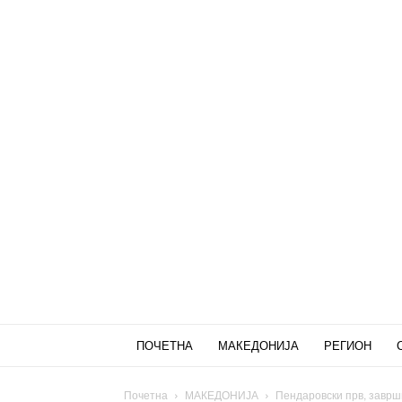
ПОЧЕТНА
МАКЕДОНИЈА
РЕГИОН
Почетна
МАКЕДОНИЈА
Пендаровски прв, заврши