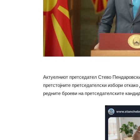
Актуелниот претседател Стево Пендаровски 
претстојните претседателски избори откако
редните броеви на претседателските кандида