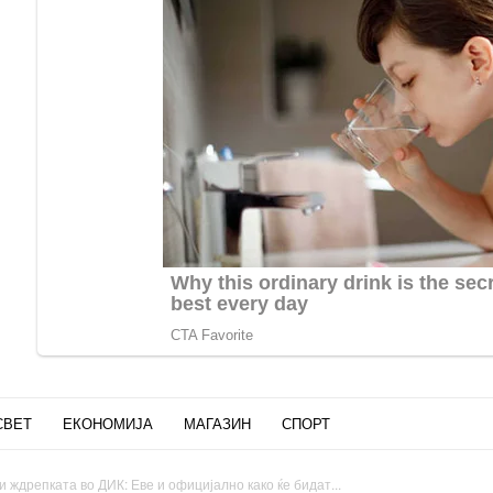
СВЕТ
ЕКОНОМИЈА
МАГАЗИН
СПОРТ
 ждрепката во ДИК: Еве и официјално како ќе бидат...