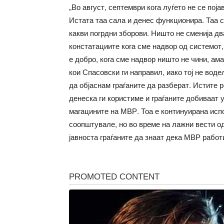
„Во август, септември кога луѓето не се пој
Истата таа сала и денес функционира. Таа са
какви погрдни зборови. Ништо не сменија дв
констатациите кога сме надвор од системот, 
е добро, кога сме надвор ништо не чини, ама
кои Спасовски ги направил, иако тој не воде
да објаснам граѓаните да разберат. Истите 
денеска ги користиме и граѓаните добиваат 
магацините на МВР. Тоа е континуирана исп
соопштувале, но во време на лажни вести од
јавноста граѓаните да знаат дека МВР работ