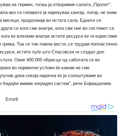
авуваа на термин, тогаш ја отворивме салата „Пролет”.
ла ако се сеќавате ја нарекуваа хангар, логор, не знам
а месеци, продолжија во истата сала. Едните се
други се кога сме внатре, кога сме ние во системот се
 кога ќе влеземе внатре истите ресурси ќе ги користиме
л грижа. Тоа се тие лажни вести, се трудам попластично
ресурси, истите луѓе што Спасовски ги создал ден
услуга. Овие 400.000 обрасци од саботата се во
орака во нормални услови ќе кажам не сме
лучив дека секоја нарачка ќе ја соопштуваме во
и бидејќи имаме изграден систем”, рече Бојмацалиев.
Error9