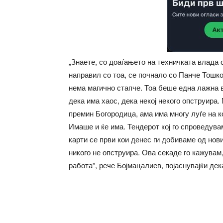
„Знаете, со доаѓањето на техничката влада
направил со тоа, се почнало со Панче Тошко
нема магично стапче. Тоа беше една лажна в
дека има хаос, дека некој некого опструира.
премин Богородица, ама има многу луѓе на к
Имаше и ќе има. Тендерот кој го спроведува
карти се први кои денес ги добиваме од нов
никого не опструира. Ова секаде го кажувам
работа”, рече Бојмацалиев, појаснувајќи де