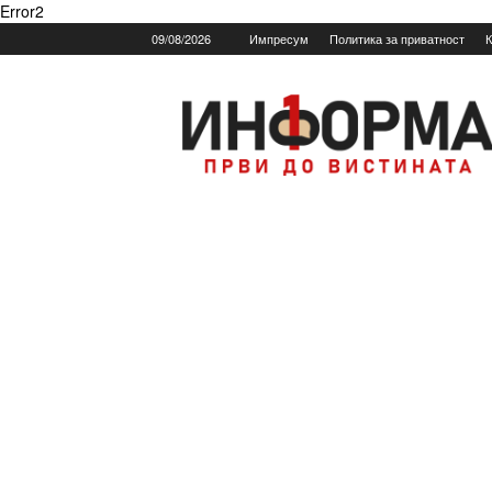
Error2
09/08/2026
Импресум
Политика за приватност
К
Informa.mk