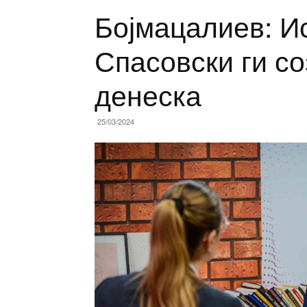
Бојмацалиев: И
Спасовски ги со
денеска
25/03/2024