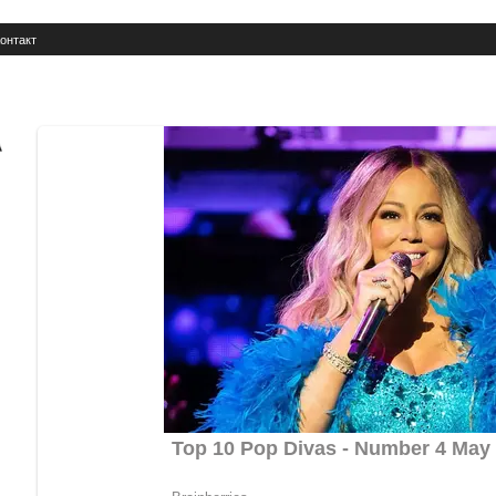
онтакт