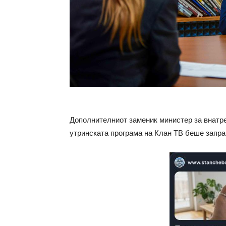
Дополнителниот заменик министер за внатре
утринската програма на Клан ТВ беше запра