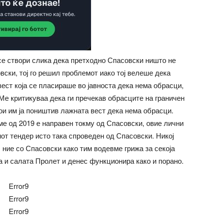
 се створи слика дека претходно Спасовски ништо не
вски, тој го решил проблемот иако тој велеше дека
ест која се пласираше во јавноста дека нема обрасци,
 Ме критикуваа дека ги пречекав обрасците на граничен
ои им ја поништив лажната вест дека нема обрасци.
ме од 2019 е направен токму од Спасовски, овие лични
иот тендер исто така спроведен од Спасовски. Никој
, ние со Спасовски како тим водевме грижа за секоја
ка и салата Пролет и денес функционира како и порано.
Error9
Error9
Error9