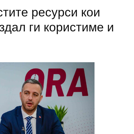
стите ресурси кои
здал ги користиме и