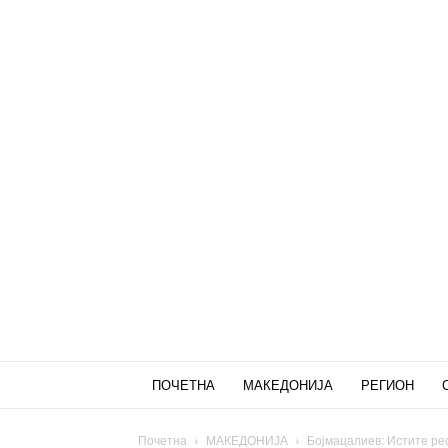
ПОЧЕТНА
МАКЕДОНИЈА
РЕГИОН
Почетна
МАКЕДОНИЈА
Бојмацалиев: Истите рес