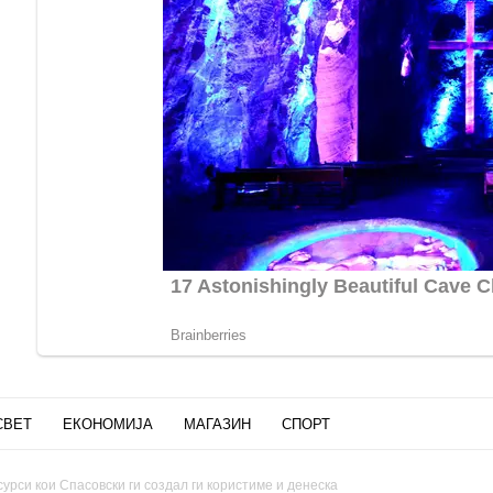
СВЕТ
ЕКОНОМИЈА
МАГАЗИН
СПОРТ
урси кои Спасовски ги создал ги користиме и денеска