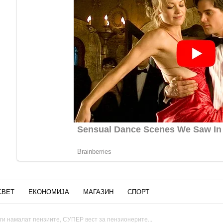
СВЕТ
ЕКОНОМИЈА
МАГАЗИН
СПОРТ
 ги намалат пензиите, СУПЕР вест за пензионерите...