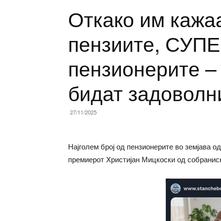
Откако им кажаа
пензиите, СУПЕ
пензионерите – 
бидат задоволн
27/11/2025
Најголем број од пензионерите во земјава о
премиерот Христијан Мицкоски од собраниск