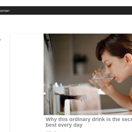
онтакт