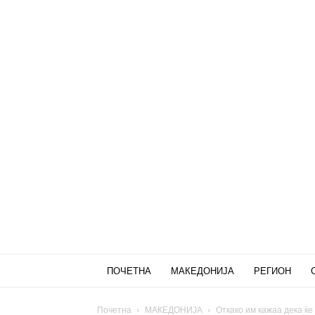
ПОЧЕТНА
МАКЕДОНИЈА
РЕГИОН
Почетна
МАКЕДОНИЈА
Откако им кажаа дека ќе