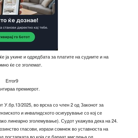
е ја укине и одредбата за платите на судиите и на
мно ќе се зголемат.
Error9
антираа премиерот.
 У.бр.13/2025, во врска со член 2 од Законот за
нзиското и инвалидското осигурување со кој се
како линеарно зголемување). Судот укажува дека на 24.
озинство гласови, изрази сомнеж во уставноста на
 од постапката во која се бараат мислења од