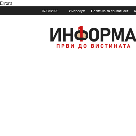
Error2
07/08/2026
Импресум
Политика за приватност
К
Informa.mk