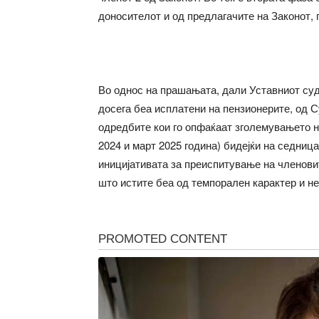
доносителот и од предлагачите на Законот, 
Во однос на прашањата, дали Уставниот суд
досега беа исплатени на пензионерите, од 
одредбите кои го опфаќаат зголемувањето н
2024 и март 2025 година) бидејќи на седница
иницијативата за преиспитување на членовит
што истите беа од темпорален карактер и не