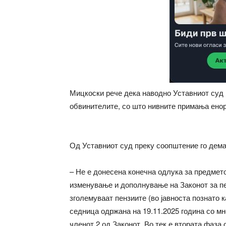
Мицкоски рече дека наводно Уставниот суд ќ
обвинителите, со што нивните примања енор
Од Уставниот суд преку соопштение го дем
– Не е донесена конечна одлука за предметот
изменување и дополнување на Законот за пе
зголемуваат пензиите (во јавноста познато 
седница одржана на 19.11.2025 година со мн
членот 2 од Законот. Во тек е втората фаза