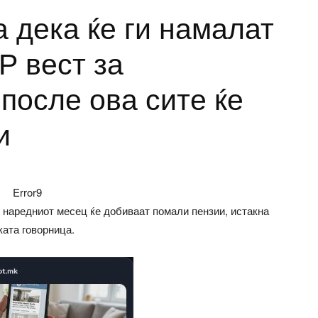
 дека ќе ги намалат
Р вест за
после ова сите ќе
и
Error9
д наредниот месец ќе добиваат помали пензии, истакна
ата говорница.