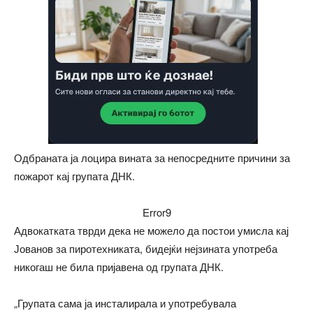
Одбраната ја лоцира вината за непосредните причини за
пожарот кај групата ДНК.
Error9
Адвокатката тврди дека не можело да постои умисла кај
Јованов за пиротехниката, бидејќи нејзината употреба
никогаш не била пријавена од групата ДНК.
„Групата сама ја инсталирала и употребувала