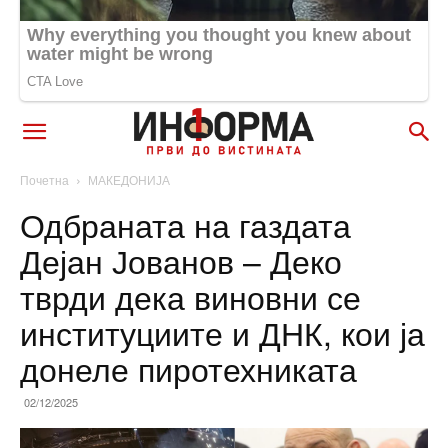
Почетна
МАКЕДОНИЈА
Одбраната на газдата
Дејан Јованов – Деко
тврди дека виновни се
институциите и ДНК, кои ја
донеле пиротехниката
02/12/2025