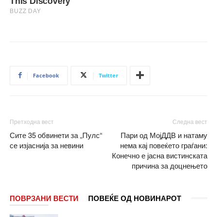
Facebook
Twitter
Претходна вест
Следна вест
Сите 35 обвинети за „Пулс“
Пари од МојДДВ и натаму
се изјаснија за невини
нема кај повеќето граѓани:
Конечно е јасна вистинската
причина за доцнењето
ПОВРЗАНИ ВЕСТИ
ПОВЕЌЕ ОД НОВИНАРОТ