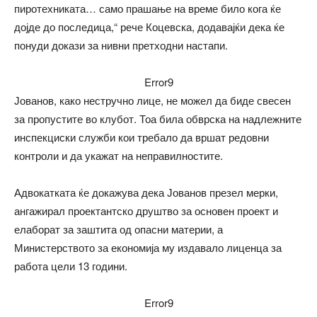
пиротехниката… само прашање на време било кога ќе
дојде до последица,“ рече Коцевска, додавајќи дека ќе
понуди докази за нивни претходни настапи.
Error9
Јованов, како нестручно лице, не можел да биде свесен
за пропустите во клубот. Тоа била обврска на надлежните
инспекциски служби кои требало да вршат редовни
контроли и да укажат на неправилностите.
Адвокатката ќе докажува дека Јованов презел мерки,
ангажирал проектантско друштво за основен проект и
елаборат за заштита од опасни материи, а
Министерството за економија му издавало лиценца за
работа цели 13 години.
Error9