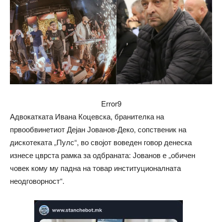
Error9
Адвокатката Ивана Коцевска, бранителка на
првообвинетиот Дејан Јованов-Деко, сопственик на
дискотеката „Пулс“, во својот воведен говор денеска
изнесе цврста рамка за одбраната: Јованов е „обичен
човек кому му падна на товар институционалната
неодговорност“.