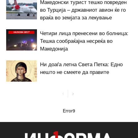
Македонски турист тешко повреден
во Турција – државниот авион ќе го
враќа во земјата за лекување
Четири лица пренесени во болница:
Тешка сообраќајна несреќа во
Македонија
Ни доаѓа летна Света Петка: Едно
нешто не смеете да правите
Error9