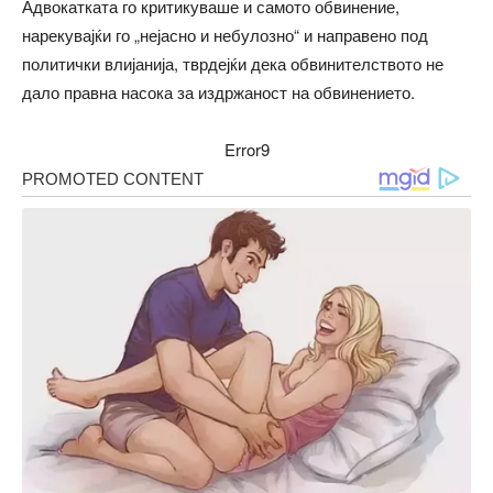
Адвокатката го критикуваше и самото обвинение,
нарекувајќи го „нејасно и небулозно“ и направено под
политички влијанија, тврдејќи дека обвинителството не
дало правна насока за издржаност на обвинението.
Error9