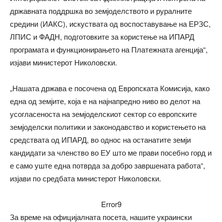
државната поддршка во земјоделството и руралните
средини (ИАКС), искуствата од воспоставување на ЕРЗС,
ЛПИС и ФАДН, подготовките за користење на ИПАРД
програмата и функционирањето на Платежната агенција“,
изјави министерот Николовски.
„Нашата држава е посочена од Европската Комисија, како
една од земјите, која е на најнапредно ниво во делот на
усогласеноста на земјоделскиот сектор со европските
земјоделски политики и законодавство и користењето на
средствата од ИПАРД, во однос на останатите земји
кандидати за членство во ЕУ што ме прави посебно горд и
е само уште една потврда за добро завршената работа“,
изјави по средбата министерот Николовски.
Error9
За време на официјалната посета, нашите украински