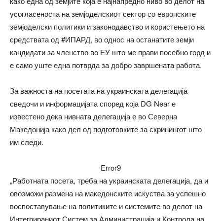
како една од земјите која е најнапредно ниво во делот на
усогласеноста на земјоделскиот сектор со европските
земјоделски политики и законодавство и користењето на
средствата од #ИПАРД, во однос на останатите земји
кандидати за членство во ЕУ што ме прави посебно горд и
е само уште една потврда за добро завршената работа.
За важноста на посетата на украинската делегација
сведочи и информацијата според која DG Near е
известено дека нивната делегација е во Северна
Македонија како дел од подготовките за скринингот што
им следи.
Error9
„Работната посета, треба на украинската делегација, да и
овозможи размена на македонските искуства за успешно
воспоставување на политиките и системите во делот на
Интегрираниот Систем за Администрација и Контрола на