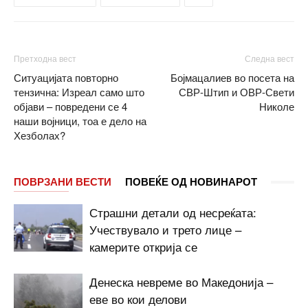
Претходна вест
Следна вест
Ситуацијата повторно
Бојмацалиев во посета на
тензична: Изреал само што
СВР-Штип и ОВР-Свети
објави – повредени се 4
Николе
наши војници, тоа е дело на
Хезболах?
ПОВРЗАНИ ВЕСТИ
ПОВЕЌЕ ОД НОВИНАРОТ
Страшни детали од несреќата:
Учествувало и трето лице –
камерите открија се
Денеска невреме во Македонија –
еве во кои делови