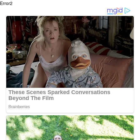
Error2