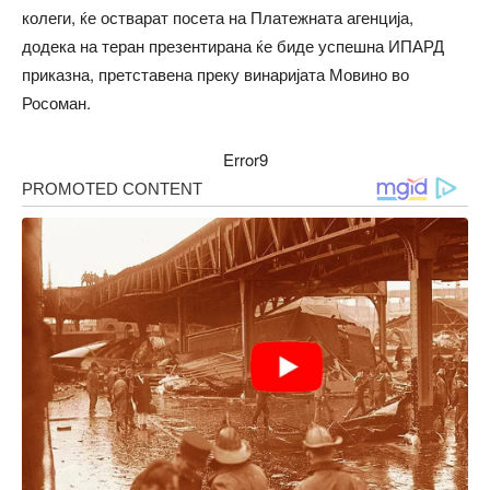
колеги, ќе остварат посета на Платежната агенција,
додека на теран презентирана ќе биде успешна ИПАРД
приказна, претставена преку винаријата Мовино во
Росоман.
Error9