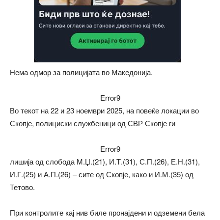
Нема одмор за полицијата во Македонија.
Error9
Во текот на 22 и 23 ноември 2025, на повеќе локации во
Скопје, полициски службеници од СВР Скопје ги
Error9
лишија од слобода М.Џ.(21), И.Т.(31), С.П.(26), Е.Н.(31),
И.Г.(25) и А.П.(26) – сите од Скопје, како и И.М.(35) од
Тетово.
При контролите кај нив биле пронајдени и одземени бела