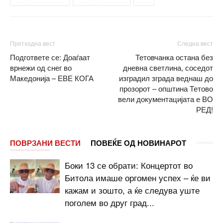
Претходна вест
Следна вест
Подгответе се: Доаѓаат
Тетовчанка остана без
врнежи од снег во
дневна светлина, соседот
Македонија – ЕВЕ КОГА
изградил зграда веднаш до
прозорот – општина Тетово
вели документацијата е ВО
РЕД!
ПОВРЗАНИ ВЕСТИ
ПОВЕЌЕ ОД НОВИНАРОТ
Боки 13 се обрати: Концертот во
Битола имаше оргомен успех – ќе ви
кажам и зошто, а ќе следува уште
поголем во друг град...