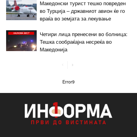
Македонски турист тешко повреден
во Турција – државниот авион ќе го
враќа во земјата за лекување
Четири лица пренесени во болница:
Тешка сообраќајна несреќа во
Македонија
Error9