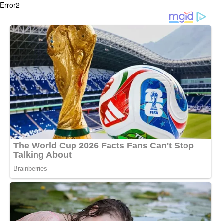
Error2