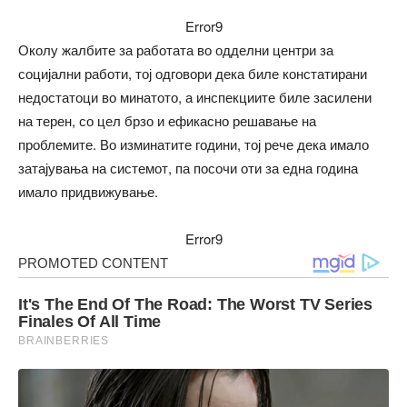
Error9
Околу жалбите за работата во одделни центри за
социјални работи, тој одговори дека биле констатирани
недостатоци во минатото, а инспекциите биле засилени
на терен, со цел брзо и ефикасно решавање на
проблемите. Во изминатите години, тој рече дека имало
затајувања на системот, па посочи оти за една година
имало придвижување.
Error9