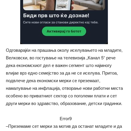
Одговарајќи на прашања околу иселувањето на младите,
Велковски, во гостување на телевизија „Канал 5“ рече
дека економскиот дел е важен сегмент што најмногу
влијае врз едно семејство за да не се иселува. Притоа,
подвлече дека економски мерки се преземаат,
намалување на инфлација, отворање нови работни места
особено во приватниот сектор со поголеми плати и сет
други мерки во здравство, образование, детски градинки.
Error9
–Преземаме сет мерки за мотив да останат младите и да