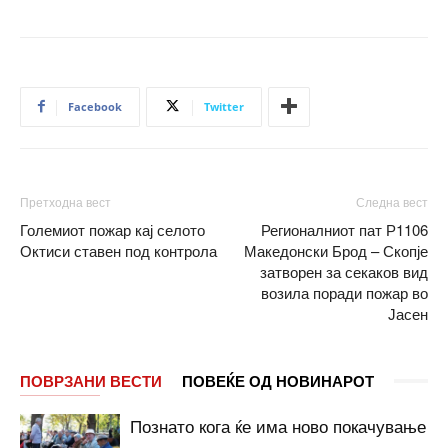
Facebook
Twitter
Претходна вест
Следна вест
Големиот пожар кај селото
Регионалниот пат Р1106
Октиси ставен под контрола
Македонски Брод – Скопје
затворен за секаков вид
возила поради пожар во
Јасен
ПОВРЗАНИ ВЕСТИ
ПОВЕЌЕ ОД НОВИНАРОТ
Познато кога ќе има ново покачување