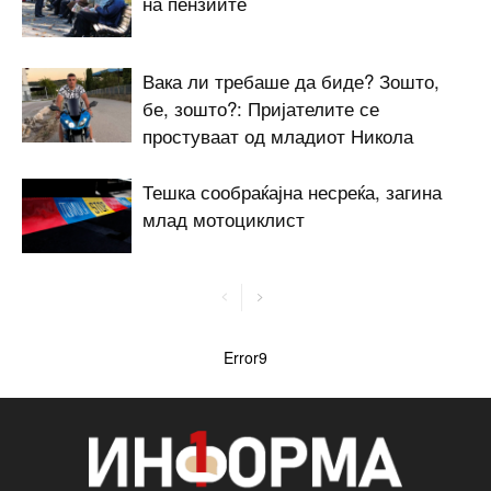
на пензиите
Вака ли требаше да биде? Зошто,
бе, зошто?: Пријателите се
простуваат од младиот Никола
Тешка сообраќајна несреќа, загина
млад мотоциклист
Error9