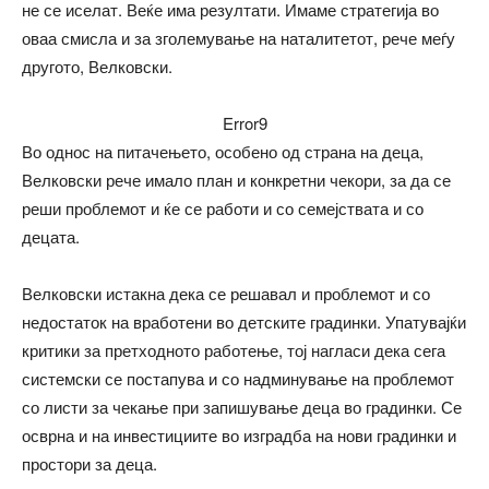
не се иселат. Веќе има резултати. Имаме стратегија во
оваа смисла и за зголемување на наталитетот, рече меѓу
другото, Велковски.
Error9
Во однос на питачењето, особено од страна на деца,
Велковски рече имало план и конкретни чекори, за да се
реши проблемот и ќе се работи и со семејствата и со
децата.
Велковски истакна дека се решавал и проблемот и со
недостаток на вработени во детските градинки. Упатувајќи
критики за претходното работење, тој нагласи дека сега
системски се постапува и со надминување на проблемот
со листи за чекање при запишување деца во градинки. Се
осврна и на инвестициите во изградба на нови градинки и
простори за деца.