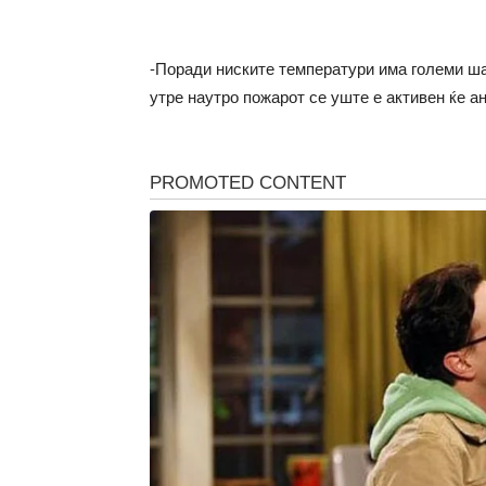
-Поради ниските температури има големи шан
утре наутро пожарот се уште е активен ќе 