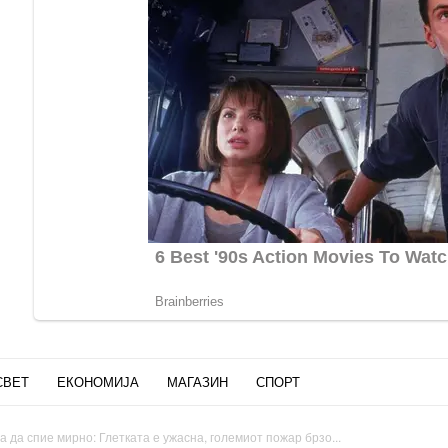
СВЕТ
ЕКОНОМИЈА
МАГАЗИН
СПОРТ
 да спие мирно: Глетката е ужасна, големиот пожар брзо...