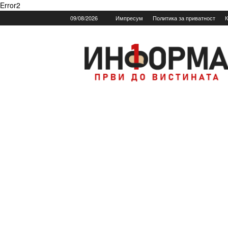
Error2
09/08/2026
Импресум
Политика за приватност
К
Informa.mk