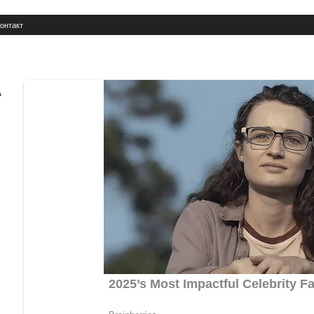
онтакт