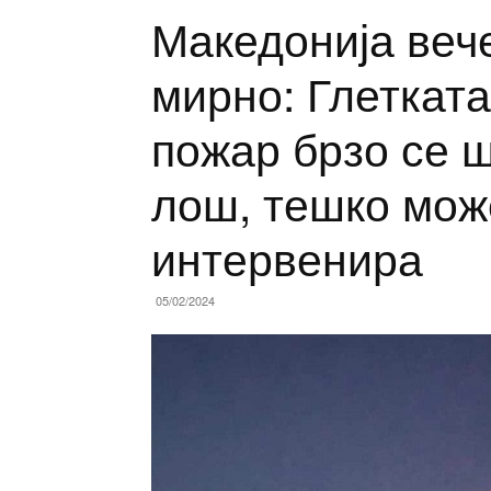
Македонија веч
мирно: Глетката
пожар брзо се ш
лош, тешко мож
интервенира
05/02/2024