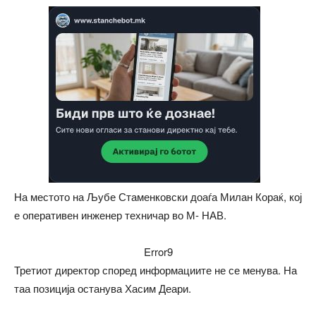
На местото на Љубе Стаменковски доаѓа Милан Кораќ, кој
е оперативен инженер техничар во М- НАВ.
Error9
Третиот директор според информациите не се менува. На
таа позиција останува Хасим Деари.