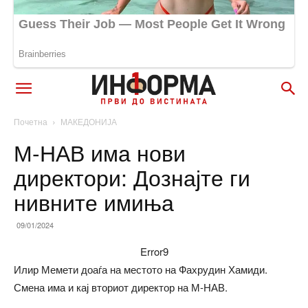
Почетна
МАКЕДОНИЈА
М-НАВ има нови
директори: Дознајте ги
нивните имиња
09/01/2024
Error9
Илир Мемети доаѓа на местото на Фахрудин Хамиди.
Смена има и кај вториот директор на М-НАВ.