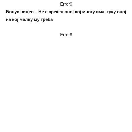
Error9
Бонус видео – Не е среќен оној кој многу има, туку оној
на кој малку му треба
Error9