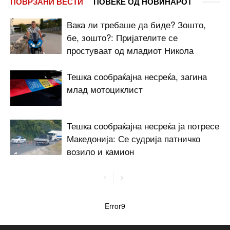
ПОВРЗАНИ ВЕСТИ
ПОВЕЌЕ ОД НОВИНАРОТ
Вака ли требаше да биде? Зошто,
бе, зошто?: Пријателите се
простуваат од младиот Никола
Тешка сообраќајна несреќа, загина
млад мотоциклист
Тешка сообраќајна несреќа ја потресе
Македонија: Се судрија патничко
возило и камион
Error9