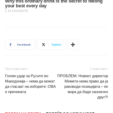
Facebook
Twitter
Претходна вест
Следна вест
Голем удар за Русите во
ПРОБЛЕМ: Новиот директор
Македонија – нема да можат
Мемети нема право да ја
да гласаат на изборите: ОВА
раководи позицијата – ќе
е причината
мора да биде назначен
друг?!