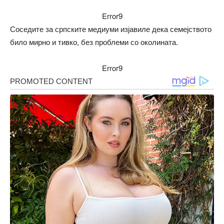
Error9
Соседите за српските медиуми изјавиле дека семејството
било мирно и тивко, без проблеми со околината.
Error9