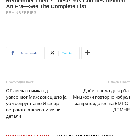
Facebook
Twitter
Претходна вест
Следна вест
Објавена снимка од
Доби голема доверба:
уапсениот Македонец што ја
Мицкоски повторно избран
уби сопругата во Италија –
за претседател на ВМРО-
истрагата открива мрачни
ДПМНЕ
детали