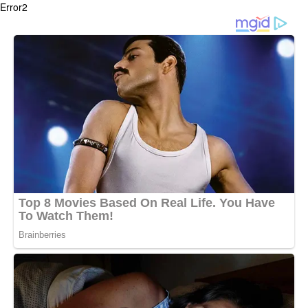
Error2