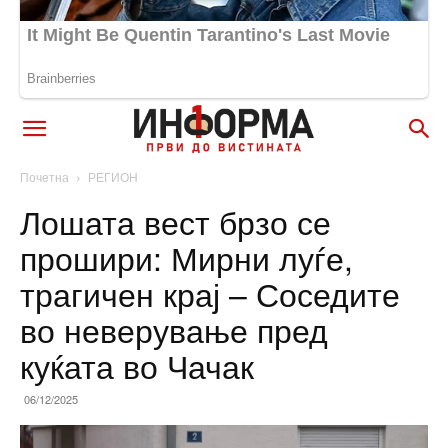
Почетна
РЕГИОН
Лошата вест брзо се
прошири: Мирни луѓе,
трагичен крај – Соседите
во неверување пред
куќата во Чачак
06/12/2025