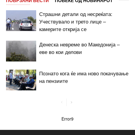
ПОВРЗАНИ ВЕСТИ
ПОВЕЌЕ ОД НОВИНАРОТ
Страшни детали од несреќата:
Учествувало и трето лице –
камерите открија се
Денеска невреме во Македонија –
еве во кои делови
Познато кога ќе има ново покачување
на пензиите
Error9