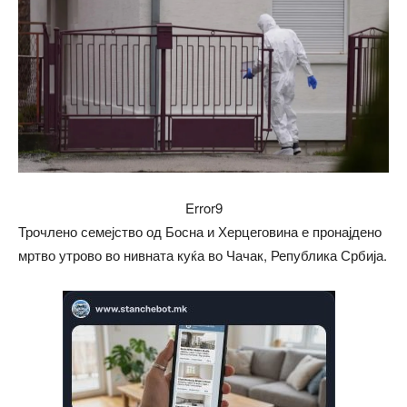
Error9
Трочлено семејство од Босна и Херцеговина е пронајдено
мртво утрово во нивната куќа во Чачак, Република Србија.