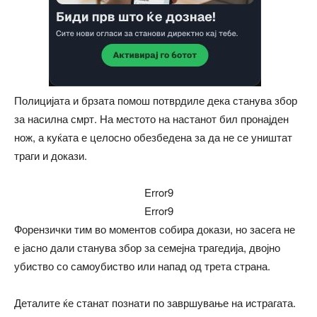
Полицијата и брзата помош потврдиле дека станува збор
за насилна смрт. На местото на настанот бил пронајден
нож, а куќата е целосно обезбедена за да не се уништат
траги и докази.
Error9
Error9
Форензички тим во моментов собира докази, но засега не
е јасно дали станува збор за семејна трагедија, двојно
убиство со самоубиство или напад од трета страна.
Деталите ќе станат познати по завршување на истрагата.