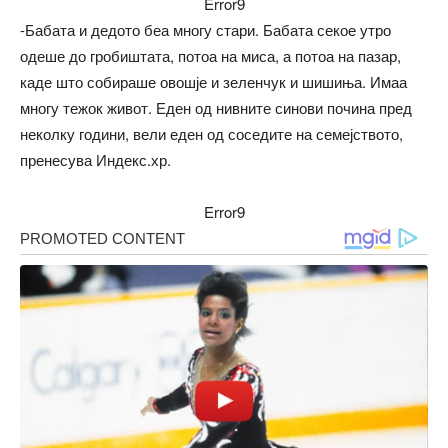
Error9
-Бабата и дедото беа многу стари. Бабата секое утро
одеше до гробиштата, потоа на миса, а потоа на пазар,
каде што собираше овошје и зеленчук и шишиња. Имаа
многу тежок живот. Еден од нивните синови почина пред
неколку години, вели еден од соседите на семејството,
пренесува Индекс.хр.
Error9