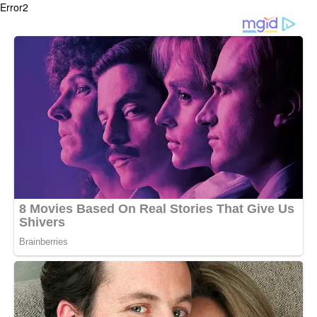
Error2