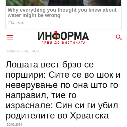
Почетна
РЕГИОН
Лошата вест брзо се
поршири: Сите се во шок и
неверување по она што го
направил, тие го
израснале: Син си ги убил
родителите во Хрватска
20/06/2024