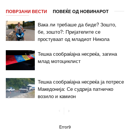
ПОВРЗАНИ ВЕСТИ
ПОВЕЌЕ ОД НОВИНАРОТ
Вака ли требаше да биде? Зошто,
бе, зошто?: Пријателите се
простуваат од младиот Никола
Тешка сообраќајна несреќа, загина
млад мотоциклист
Тешка сообраќајна несреќа ја потресе
Македонија: Се судрија патничко
возило и камион
Error9