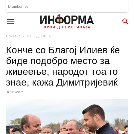
Почетна
МАКЕДОНИЈА
Конче со Благој Илиев ќе
биде подобро место за
живеење, народот тоа го
знае, кажа Димитријевиќ
01/10/2025