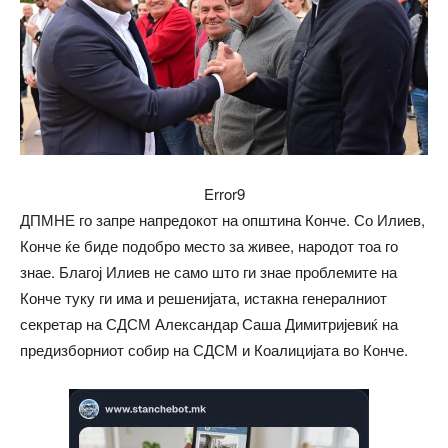
Error9
ДПМНЕ го запре напредокот на општина Конче. Со Илиев,
Конче ќе биде подобро место за живее, народот тоа го
знае. Благој Илиев не само што ги знае проблемите на
Конче туку ги има и решенијата, истакна генералниот
секретар на СДСМ Александар Саша Димитријевиќ на
предизборниот собир на СДСМ и Коалицијата во Конче.