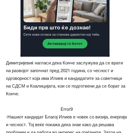
Димитријевиќ нагласи дека Конче заслужува да се врати
на развојот започнат пред 2021 година, со чесност и
одговорност која има Илиев и кандидатите за советници
на СДСМ и Коалицијата, кои се подготвени да се борат за
Конче.
Error9
-Нашиот кандидат Благој Илиев е човек со визија, енергија
и чесност. Тој веќе покажа дека знае како да решава
проблеми и да работи во интерес на граѓаните. Затоа на