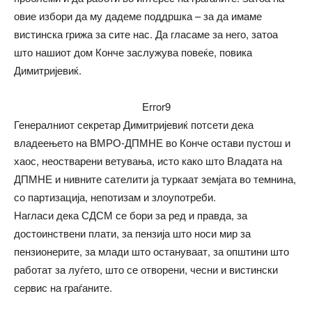
овие избори да му дадеме поддршка – за да имаме
вистинска грижа за сите нас. Да гласаме за него, затоа
што нашиот дом Конче заслужува повеќе, повика
Димитријевиќ.
Error9
Генералниот секретар Димитријевиќ потсети дека
владеењето на ВМРО-ДПМНЕ во Конче остави пустош и
хаос, неостварени ветувања, исто како што Владата на
ДПМНЕ и нивните сателити ја туркаат земјата во темнина,
со партизација, непотизам и злоупотреби.
Нагласи дека СДСМ се бори за ред и правда, за
достоинствени плати, за пензија што носи мир за
пензионерите, за млади што остануваат, за општини што
работат за луѓето, што се отворени, чесни и вистински
сервис на граѓаните.