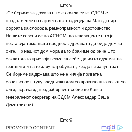
Error9
-Се бориме за држава што е дом за сите. СДСМ е
продолжение на најсветлата традиција на Македонија
борбата за слобода, рамноправност и достоинство.
Нашите корени се во АСНОМ, во генерациите што ја
поставија темелната вредност: државата да биде дом за
сите. Но нашиот дом мора да го браниме од оние што
сакаат да го присвојат само за себе, да им го одземат на
граѓаните и да го злоупотребуваат, крадат и запуштаат.
Се бориме за држава што не е ничија приватна
сопственост, туку заеднички дом со правила што важат за
сите, порача од предизборниот собир во Конче
генералниот секретар на СДСМ Александар Саша
Димитријевиќ.
Error9