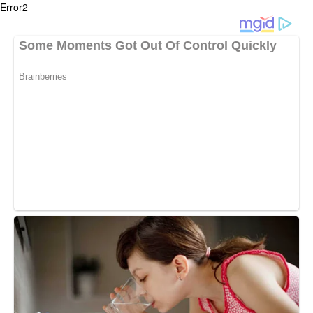
Error2