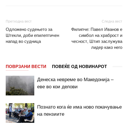
Претходна вест
Следна вест
Одложeнo судењето за
Филипче: Павел Иванов е
Штекли, доби епилептичен
симбол на храброст и
напад во судница
чесност, Штип заслужува
лидер како него
ПОВРЗАНИ ВЕСТИ
ПОВЕЌЕ ОД НОВИНАРОТ
Денеска невреме во Македонија –
еве во кои делови
Познато кога ќе има ново покачување
на пензиите