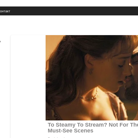
онтакт