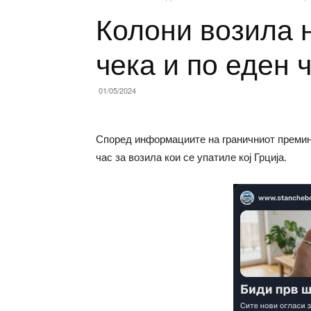
Колони возила 
чека и по еден 
01/05/2024
Според информациите на граничниот премин 
час за возила кои се упатиле кој Грција.