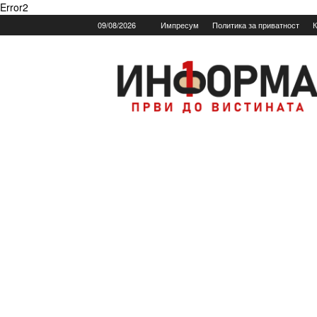
Error2
09/08/2026
Импресум
Политика за приватност
К
Informa.mk