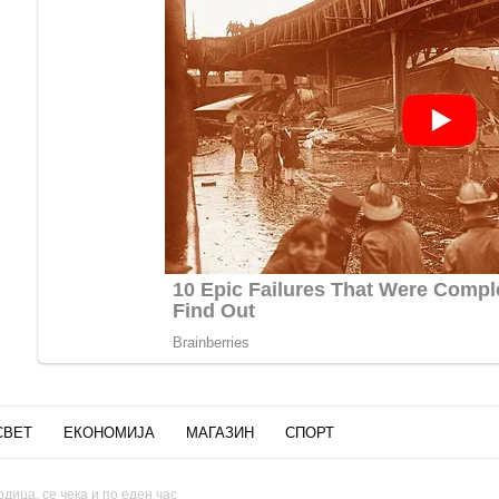
СВЕТ
ЕКОНОМИЈА
МАГАЗИН
СПОРТ
дица, се чека и по еден час