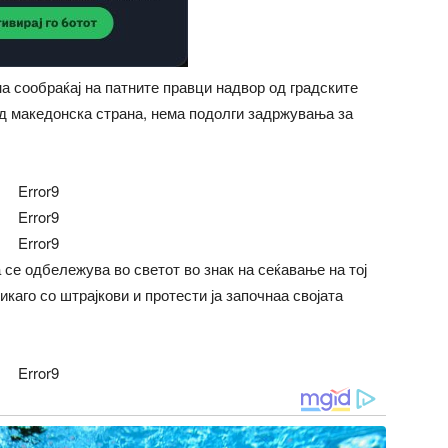
 сообраќај на патните правци надвор од градските
од македонска страна, нема подолги задржувања за
Error9
Error9
Error9
 се одбележува во светот во знак на сеќавање на тој
икаго со штрајкови и протести ја започнаа својата
Error9