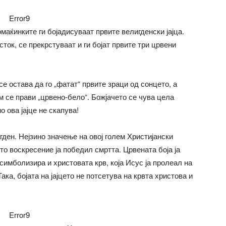
Error9
омаќинките ги бојадисуваат првите велигденски јајца.
сток, се прекрстуваат и ги бојат првите три црвени
 се остава да го „фатат“ првите зраци од сонцето, а
м се прави „црвено-бело“. Божјачето се чува цела
о ова јајце не скапува!
ден. Нејзино значење на овој голем Христијански
то воскресение ја победил смртта. Црвената боја ја
 симболизира и христовата крв, која Исус ја пролеал на
Така, бојата на јајцето не потсетува на крвта христова и
Error9