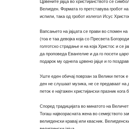
Црвените јајца во христијанството се симбо
Велигден. Формата го претставува гробот на 
испили, така од гробот излегол Исус Христо
Вапсањето на јајцата се прави во спомен н
(тоа е таа девојка која со Пресвета Богород
голготско страдање и на која Христос и се ј
да проповеда Евангелие и да го посети царо
подарок му однела црвено јајце и го поздра
Уште еден обичај поврзан за Велики петок е 
ден не слушаат музика, не се предаваат на 
петок е најтажен христијански празник кога 
Според традицијата во минатото на Величетв
Тогаш највозрасната жена во семејството за
велигденски кравај или квасник. Велигденск
велигденски јајца.