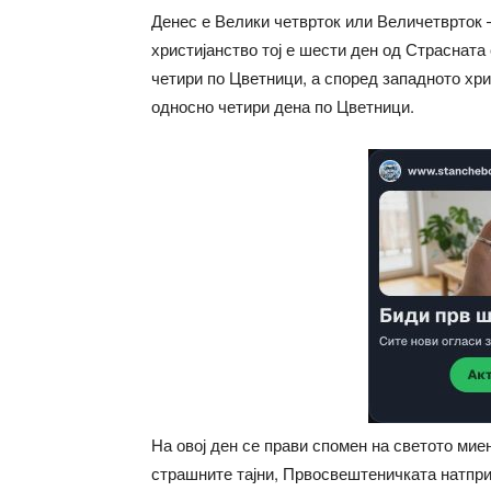
Денес е Велики четврток или Величетврток
христијанство тој е шести ден од Страсната
четири по Цветници, а според западното хри
односно четири дена по Цветници.
На овој ден се прави спомен на светото мие
страшните тајни, Првосвештеничката натпри