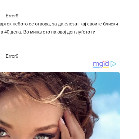
Error9
врток небото се отвора, за да слезат кај своите блиски
а 40 дена. Во минатото на овој ден луѓето ги
Error9