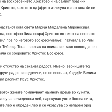
л на воскресението Христово и на самиот празник
Христос, како што од јајцето излегува живот кога ќе се
с.
а настанот кога света Марија Магдалена Мироносица
ица, постојано била покрај Христос во текот на неговото
авил прв по неговото воскреснување), патувала во Рим
т Тибериј. Тогаш во знак на внимание, како новогодишен
вила со зборовите: Христос Воскресе.
и отсуство на секаква радост. Имено, верниците тој
други радосни содржини, не се веселат, бидејќи Велики
бил распнат Исус Христос.
рток жените поминуваат најмногу време во кујната.
месува велигденски леб, нарекуван уште богова пита,
ите леб е обреден леб и се украсува со непарен број