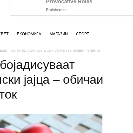
СВЕТ
ЕКОНОМИЈА
МАГАЗИН
СПОРТ
ваат првите велигденски јајца – обичаи за Велики четврток
 бојадисуваат
ски јајца – обичаи
ток