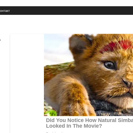
онтакт