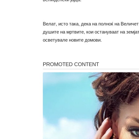
Велат, исто така, дека на полноќ на Величет
душите на мртвите, кои остануваат на земјат
осветувале новите домови.