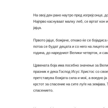
На овој ден рано наутро пред изгрејсонце, д
Најпрво каснуваат малку леб, се вртат кон и
јајца.
Првото јајце, божјаче, откако ќе се бојадиса
потоа се будат децата и со него на лицето и
година, до наредниот Велики четврток, и сам
Црвената боја има посебно значење за Велиг
празник е дека Господ Исус Христос со свое
претставува божјата сила и моќ, а воедно ја
крстот за спасение на сите луѓе на земјава. 
спасението.