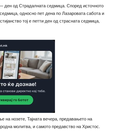
 — ден од Страдалната седмица. Според источното
 седмица, односно пет дена по Лазаровата сабота и
стијанство тој е петти ден од страсната седмица,
ње на нозете, Тајната вечера, предавањето на
родна молитва, и самото предавство на Христос.