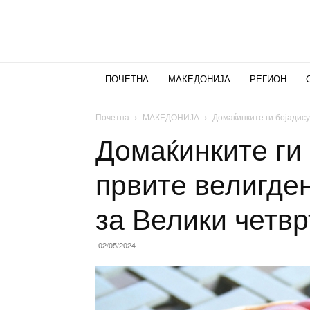
ПОЧЕТНА
МАКЕДОНИЈА
РЕГИОН
Почетна
МАКЕДОНИЈА
Домаќинките ги бојадису
Домаќинките ги
првите велигден
за Велики четвр
02/05/2024