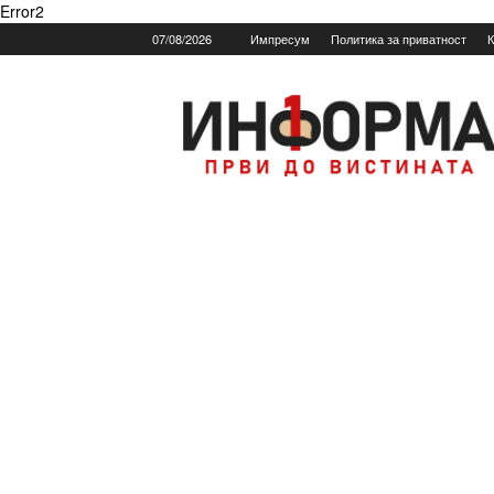
Error2
07/08/2026
Импресум
Политика за приватност
К
Informa.mk