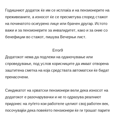
Годишниот додаток ќе им се исплаќа и на пензионерите на
преживеаните, а износот ќе се пресметува според стажот
на починатото осигурено лице или брачен другар. Истото
важи и за пензионерите за инвалидитет, како и за оние со
бенефиции во стажот, пишува Вечерњи лист.
Error9
Додатокот нема да подлежи на оданочување или
спроведување, под услов корисниците да имаат отворена
заштитена сметка на која средствата автоматски ќе бидат
пренасочени.
Синдикатот на хрватски пензионери вели дека износот на
додатокот е разочарувачки и не го одразува реалниот
придонес на луѓето кои работеле целиот свој работен век,
посочувајќи дека повеќето пензионери ќе ги трошат парите