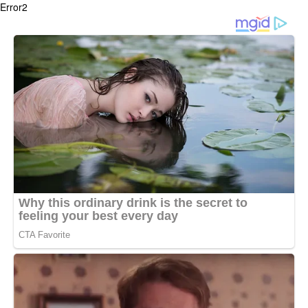
Error2