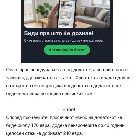
Ова е прво воведување на овој додаток, а неговиот износ
зависи од должината на стажот. Хрватската влада одлучи
на крајот на октомври дека вредноста на додатокот ќе
биде шест евра по година пензиски стаж.
Error9
Според проценките, просечниот износ на додатокот ќе
биде околу 170 евра, додека пензионерите со 40 години
целосен стаж ќе добиваат 240 евра.