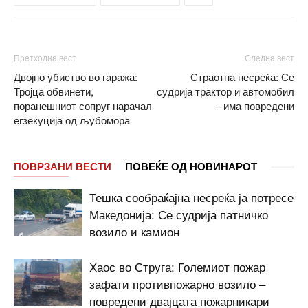
Претходна вест
Следна вест
Двојно убиство во гаража:
Страотна несреќа: Се
Тројца обвинети,
судрија трактор и автомобил
поранешниот сопруг нарачал
– има повредени
егзекуција од љубомора
ПОВРЗАНИ ВЕСТИ
ПОВЕЌЕ ОД НОВИНАРОТ
Тешка сообраќајна несреќа ја потресе
Македонија: Се судрија патничко
возило и камион
Хаос во Струга: Големиот пожар
зафати противпожарно возило –
повредени двајцата пожарникари