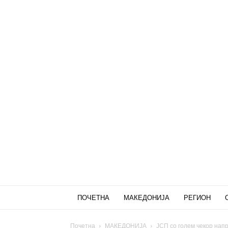
ПОЧЕТНА
МАКЕДОНИЈА
РЕГИОН
Почетна
МАКЕДОНИЈА
ЈСП со голем чекор напре