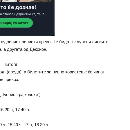
во редовниот линиски превоз ќе бидат вклучени линиите
е, а другата од Дексион.
Error9
од. (среда), а билетите за нивно користење ќе чинат
ен превоз.
 „Борис Трајковски“)
6.20 ч, 17.40 ч.
ч, 15.40 ч, 17 ч, 18.20 ч.