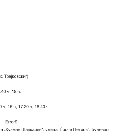
с Трајковски“)
.40 ч, 18 ч.
ч, 16 ч, 17.20 ч, 18.40 ч.
Error9
ца „Кузман Шапкарев“, улица „Ѓорче Петров“, булевар