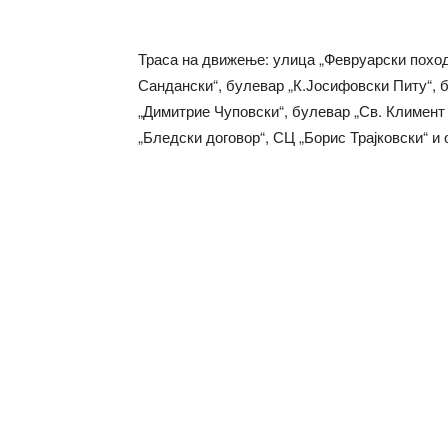
Траса на движење: улица „Февруарски поход
Сандански“, булевар „К.Јосифовски Питу“, б
„Димитрие Чуповски“, булевар „Св. Климент
„Бледски договор“, СЦ „Борис Трајковски“ и 