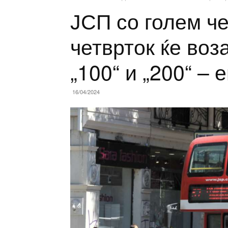
ЈСП со голем ч
четврток ќе воз
„100“ и „200“ – 
16/04/2024