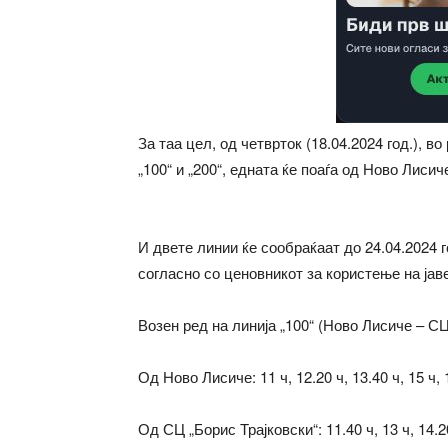
За таа цел, од четврток (18.04.2024 год.), 
„100“ и „200“, едната ќе поаѓа од Ново Лисич
И двете линии ќе сообраќаат до 24.04.2024 г
согласно со ценовникот за користење на јав
Возен ред на линија „100“ (Ново Лисиче – СЦ
Од Ново Лисиче: 11 ч, 12.20 ч, 13.40 ч, 15 ч, 1
Од СЦ „Борис Трајковски“: 11.40 ч, 13 ч, 14.20 