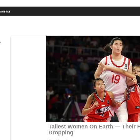
онтакт