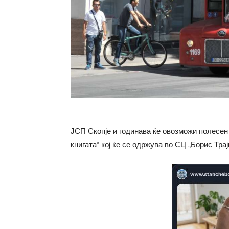
ЈСП Скопје и годинава ќе овозможи полесен
книгата“ кој ќе се одржува во СЦ „Борис Трај