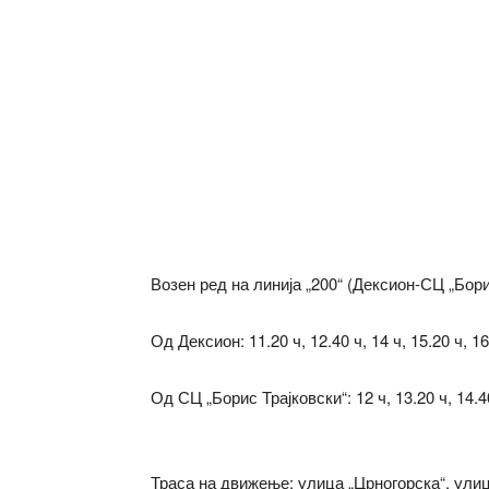
Возен ред на линија „200“ (Дексион-СЦ „Бори
Од Дексион: 11.20 ч, 12.40 ч, 14 ч, 15.20 ч, 16
Од СЦ „Борис Трајковски“: 12 ч, 13.20 ч, 14.40 
Траса на движење: улица „Црногорска“, ули