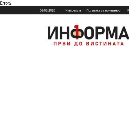
Error2
06/08/2026
Импресум
Политика за приватност
К
Informa.mk