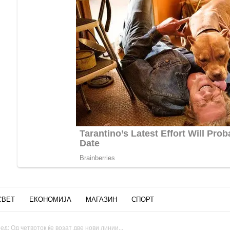
СВЕТ
ЕКОНОМИЈА
МАГАЗИН
СПОРТ
д: Од четврток ќе возат две нови линии...