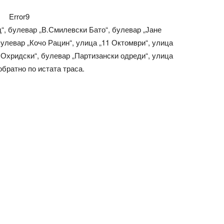
Error9
“, булевар „В.Смилевски Бато“, булевар „Јане
улевар „Кочо Рацин“, улица „11 Октомври“, улица
 Охридски“, булевар „Партизански одреди“, улица
обратно по истата траса.