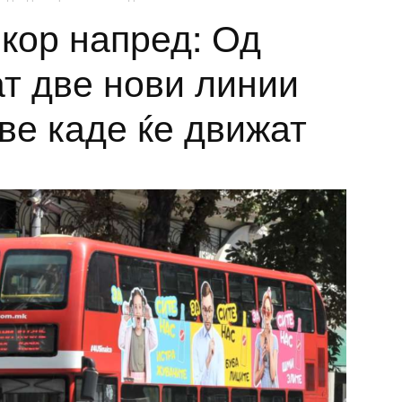
екор напред: Од
ат две нови линии
еве каде ќе движат