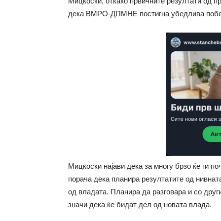
Мицкоски, откако првичните резултати од п
дека ВМРО-ДПМНЕ постигна убедлива поб
Мицкоски најави дека за многу брзо ќе ги по
порача дека планира резултатите од нивнат
од владата. Планира да разговара и со друг
значи дека ќе бидат дел од новата влада.