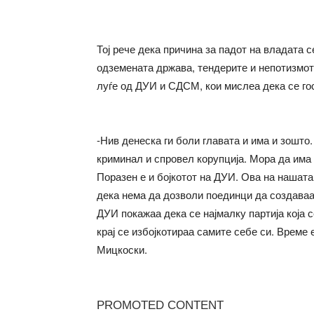
Тој рече дека причина за падот на владата 
одземената држава, тендерите и непотизмот
луѓе од ДУИ и СДСМ, кои мислеа дека се го
-Нив денеска ги боли главата и има и зошто.
криминал и спровел корупција. Мора да има 
Поразен е и бојкотот на ДУИ. Ова на нашат
дека нема да дозволи поединци да создаваат
ДУИ покажаа дека се најмалку партија која с
крај се избојкотираа самите себе си. Време
Мицкоски.