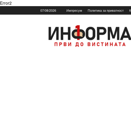
Error2
07/08/2026
Импресум
Политика за приватност
К
Informa.mk