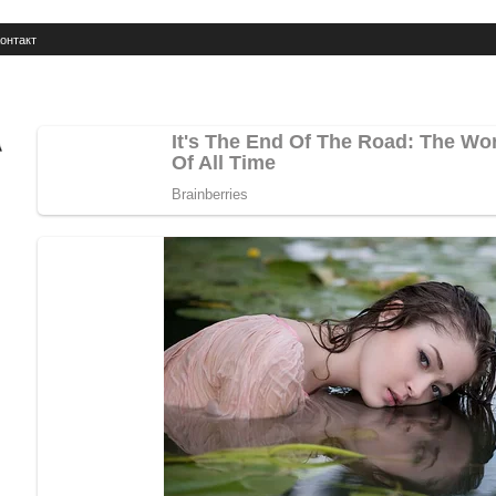
онтакт