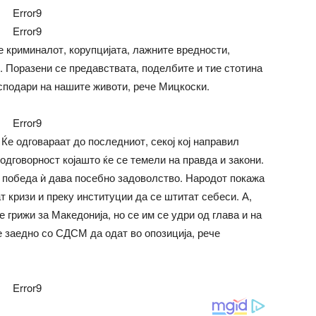
Error9
Error9
се криминалот, корупцијата, лажните вредности,
. Поразени се предавствата, поделбите и тие стотина
сподари на нашите животи, рече Мицкоски.
Error9
 Ќе одговараат до последниот, секој кој направил
одговорност којашто ќе се темели на правда и закони.
а победа ѝ дава посебно задоволство. Народот покажа
 кризи и преку институции да се штитат себеси. А,
е грижи за Македонија, но се им се удри од глава и на
 е заедно со СДСМ да одат во опозиција, рече
Error9