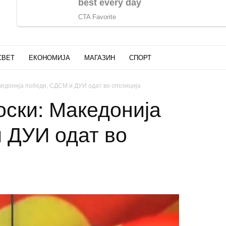
СВЕТ
ЕКОНОМИЈА
МАГАЗИН
СПОРТ
кедонија победи, СДСМ и ДУИ одат во опозиција
оски: Македонија
 ДУИ одат во