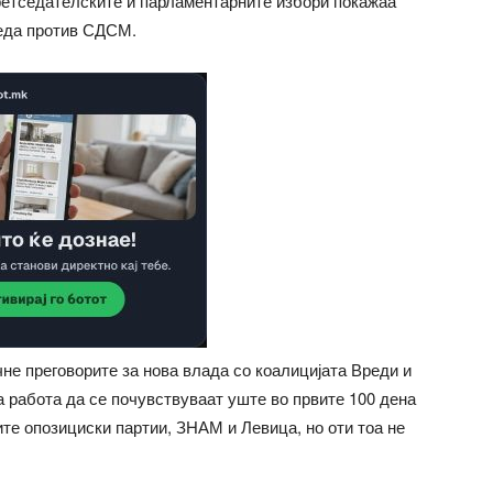
ретседателските и парламентарните избори покажаа
еда против СДСМ.
чне преговорите за нова влада со коалицијата Вреди и
а работа да се почувствуваат уште во првите 100 дена
ите опозициски партии, ЗНАМ и Левица, но оти тоа не