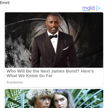
Error2