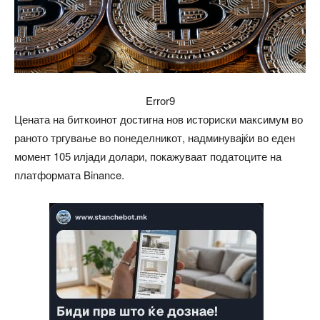
Error9
Цената на биткоинот достигна нов историски максимум во
раното тргување во понеделникот, надминувајќи во еден
момент 105 илјади долари, покажуваат податоците на
платформата Binance.