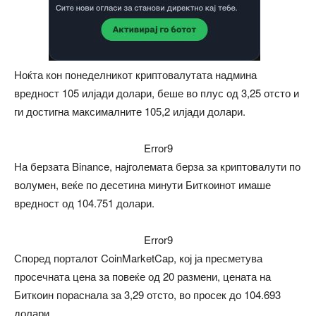
Ноќта кон понеделникот криптовалутата надмина
вредност 105 илјади долари, беше во плус од 3,25 отсто и
ги достигна максималните 105,2 илјади долари.
Error9
На берзата Binance, најголемата берза за криптовалути по
волумен, веќе по десетина минути Биткоинот имаше
вредност од 104.751 долари.
Error9
Според порталот CoinMarketCap, кој ја пресметува
просечната цена за повеќе од 20 размени, цената на
Биткоин пораснала за 3,29 отсто, во просек до 104.693
долари.