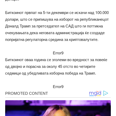
Биткоинот првпат на 5-ти декември се искачи над 100.000
долари, што се припишува на изборот на републиканецот
Доналд Трамп за претседател на САД што ги поттикна
очекувањата дека неговата администрација ќе создаде
попријатна регулаторна средина за криптовалутите.
Error9
Биткоинот оваа година се зголеми во вредност за повеќе
од двојно и порасна за околу 45 отсто во четирите
седмици од убедливата изборна победа на Трамп.
Error9