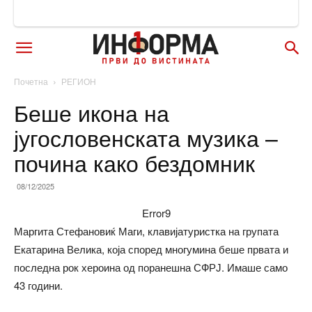
Почетна
РЕГИОН
Беше икона на
југословенската музика –
почина како бездомник
08/12/2025
Error9
Маргита Стефановиќ Маги, клавијатуристка на групата
Екатарина Велика, која според многумина беше првата и
последна рок хероина од поранешна СФРЈ. Имаше само
43 години.