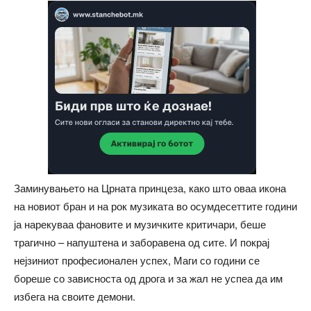
Заминувањето на Црната принцеза, како што оваа икона
на новиот бран и на рок музиката во осумдесеттите години
ја нарекуваа фановите и музичките критичари, беше
трагично – напуштена и заборавена од сите. И покрај
нејзиниот професионален успех, Маги со години се
бореше со зависноста од дрога и за жал не успеа да им
избега на своите демони.