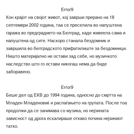
Error9
Кон крајот на својот живот, кој заврши прерано на 18
септември 2002 година, таа се преселила во напуштена
гаража во предградието на Белград, каде живеела сама и
напуштена од сите. Наскоро станала бездомник и
завршила во белградското прифатилиште за бездомници.
Ништо материјално не остави зад себе, но музичкото
наследство што го остави никогаш нема да биде
заборавено.
Error9
Беше дел од ЕКВ до 1994 година, односно до смртта на
Младен Младеновиќ и распаѓањето на групата. После тоа
продолжи да се занимава со музика, но нејзината
зависност од дрога ескалираше откако почина нејзиниот
татко.