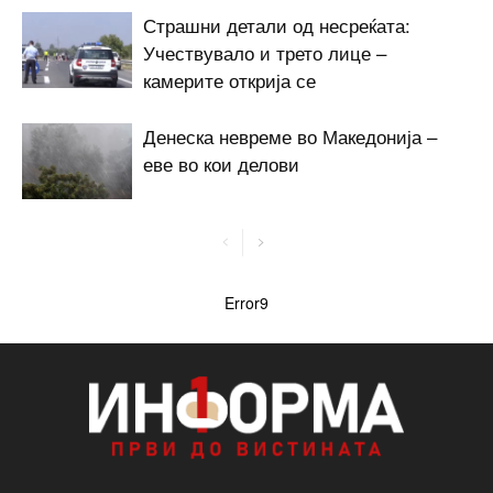
Страшни детали од несреќата:
Учествувало и трето лице –
камерите открија се
Денеска невреме во Македонија –
еве во кои делови
Error9