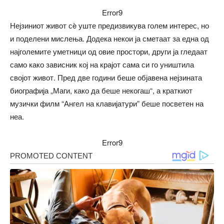
Error9
Нејзиниот живот сè уште предизвикува голем интерес, но
и поделени мислења. Додека некои ја сметаат за една од
најголемите уметници од овие простори, други ја гледаат
само како зависник кој на крајот сама си го уништила
својот живот. Пред две години беше објавена нејзината
биографија „Маги, како да беше некогаш“, а краткиот
музички филм “Ангел на клавијатури” беше посветен на
неа.
Error9