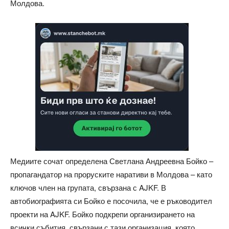
Молдова.
Медиите сочат определена Светлана Андреевна Бойко –
пропагандатор на проруските наративи в Молдова – като
ключов член на групата, свързана с AJKF. В
автобиографията си Бойко е посочила, че е ръководител
проекти на AJKF. Бойко подкрепи организирането на
всички събития, свързани с тази организация, която