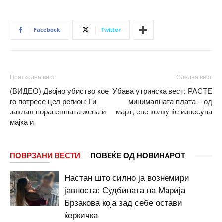
Facebook
Twitter
Претходна вест
Следна вест
(ВИДЕО) Двојно убиство кое
Убава утринска вест: РАСТЕ
го потресе цел регион: Ги
минималната плата – од
заклал поранешната жена и
март, еве колку ќе изнесува
мајка и
ПОВРЗАНИ ВЕСТИ
ПОВЕЌЕ ОД НОВИНАРОТ
Настан што силно ја вознемири
јавноста: Судбината на Марија
Брзакова која зад себе остави
ќеркичка