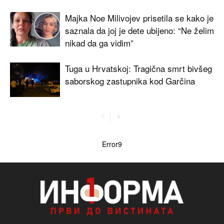
Majka Noe Milivojev prisetila se kako je
saznala da joj je dete ubijeno: “Ne želim
nikad da ga vidim”
Tuga u Hrvatskoj: Tragična smrt bivšeg
saborskog zastupnika kod Garčina
Error9