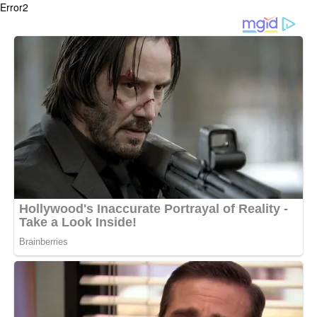
Error2