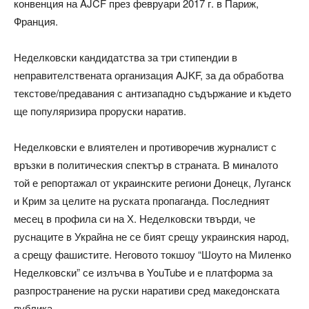
конвенция на AJCF през февруари 2017 г. в Париж,
Франция.
Неделковски кандидатства за три стипендии в
неправителствената организация AJKF, за да обработва
текстове/предавания с антизападно съдържание и където
ще популяризира проруски наратив.
Неделковски е влиятелен и противоречив журналист с
връзки в политическия спектър в страната. В миналото
той е репортажал от украинските региони Донецк, Луганск
и Крим за целите на руската пропаганда. Последният
месец в профила си на Х. Неделковски твърди, че
руснаците в Украйна не се бият срещу украинския народ,
а срещу фашистите. Неговото токшоу “Шоуто на Миленко
Неделковски” се излъчва в YouTube и е платформа за
разпространение на руски наративи сред македонската
публика.