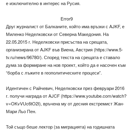
е изключително в интерес на Русия.
Error9
Друг журналист от Балканите, който има връзки с AJKF, е
Миленко Неделковски от Северна Македония. На
22.05.2015 г. Неделковски присъства на срещата,
организирана от AJKF във Виена, Австрия (https://www.5-
tv.ru/news/96780/). Според текста на срещата е ставало
дума за формиране на нов проект, който да е насочен към
“борба с лъжите в геополитическите процеси”.
Идентичен с Райчевич, Неделковски през февруари 2016
г. получи награда от AJCF (https://www.youtube.com/watch?
v=OKvVUc6tO2I), връчена му от десния екстремист Жан-
Мари Льо Пен.
Той също беше лектор (за миграцията) на годишната