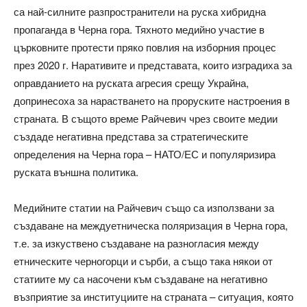
са най-силните разпространители на руска хибридна
пропаганда в Черна гора. Тяхното медийно участие в
църковните протести пряко повлия на изборния процес
през 2020 г. Наративите и представата, които изградиха за
оправданието на руската агресия срещу Украйна,
допринесоха за нарастването на проруските настроения в
страната. В същото време Райчевич чрез своите медии
създаде негативна представа за стратегическите
определения на Черна гора – НАТО/ЕС и популяризира
руската външна политика.
Медийните статии на Райчевич също са използвани за
създаване на междуетническа поляризация в Черна гора,
т.е. за изкуствено създаване на разногласия между
етническите черногорци и сърби, а също така някои от
статиите му са насочени към създаване на негативно
възприятие за институциите на страната – ситуация, която