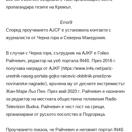
пропагандира тезите на Кремъл.
Error9
Според проучването AJCF е установила контакти с
журналисти от Черна гора и Северна Македония.
В случая с Черна гора, сътрудник на AJKF е Гойко
Райчевич, редактор на уеб портала IN4S. През 2016 г.
получава награда от AJKF (https://www.in4s.net/pariz-
urednik-naseg-portala-gojko-raicevic-dobitnik-prestizne-
novinarske-nagrade/), връчена му от десните екстремистът
Жан-Мари Льо Пен. През май 2023 г. Райчевич е назначен
за редактор на местната обществена телевизия Radio
Television Budva. Райчевич е чест гост на срещи,
организирани от руското посолство в Подгорица.
Проучването показа, че Райчевич и неговият портал IN4S