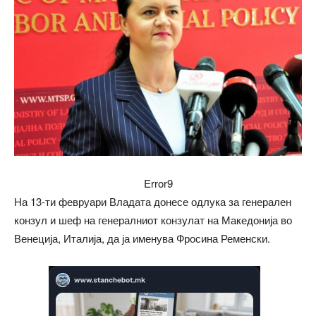
Error9
На 13-ти февруари Владата донесе одлука за генерален
конзул и шеф на генералниот конзулат на Македонија во
Венеција, Италија, да ја именува Фросина Ременски.