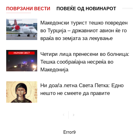
ПОВРЗАНИ ВЕСТИ
ПОВЕЌЕ ОД НОВИНАРОТ
Македонски турист тешко повреден
во Турција – државниот авион ќе го
враќа во земјата за лекување
Четири лица пренесени во болница:
Тешка сообраќајна несреќа во
Македонија
Ни доаѓа летна Света Петка: Едно
нешто не смеете да правите
Error9