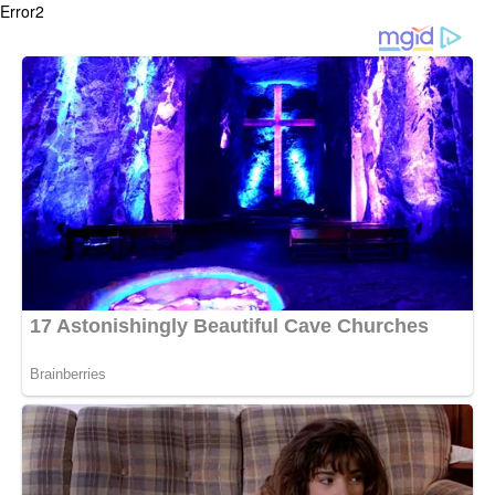
Error2