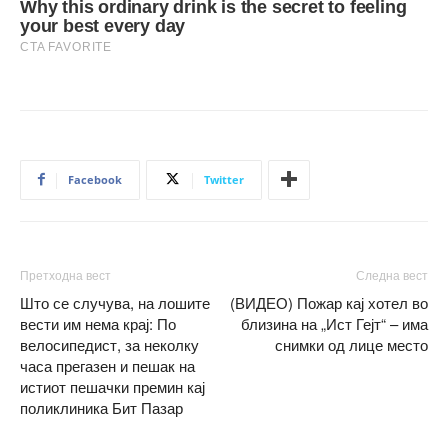
Facebook
Twitter
Претходна вест
Следна вест
Што се случува, на лошите
(ВИДЕО) Пожар кај хотел во
вести им нема крај: По
близина на „Ист Гејт“ – има
велосипедист, за неколку
снимки од лице место
часа прегазен и пешак на
истиот пешачки премин кај
поликлиника Бит Пазар