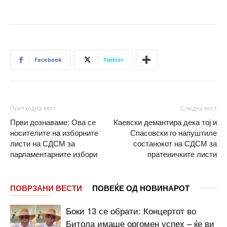
Facebook
Twitter
Претходна вест
Следна вест
Први дознаваме: Ова се
Каевски демантира дека тој и
носителите на изборните
Спасовски го напуштиле
листи на СДСМ за
состанокот на СДСМ за
парламентарните избори
пратеничките листи
ПОВРЗАНИ ВЕСТИ
ПОВЕЌЕ ОД НОВИНАРОТ
Боки 13 се обрати: Концертот во
Битола имаше оргомен успех – ќе ви