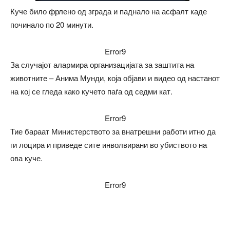
Куче било фрлено од зграда и паднало на асфалт каде
починало по 20 минути.
Error9
За случајот алармира организацијата за заштита на
животните – Анима Мунди, која објави и видео од настанот
на кој се гледа како кучето паѓа од седми кат.
Error9
Тие бараат Министерството за внатрешни работи итно да
ги лоцира и приведе сите инволвирани во убиството на
ова куче.
Error9