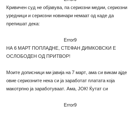
Кривичен суд не објавува, па сериозни медии, сериозни
уредници и сериозни новинари немаат од каде да
препишат дека:
Error9
НА 6 МАРТ ПОПЛАДНЕ, СТЕФАН ДИМКОВСКИ Е
ОСЛОБОДЕН ОД ПРИТВОР!
Моите дописници ми јавија на 7 март, ама си викам ајде
овие сериозните нека си ја заработат платата која
макотрпно ја заработуваат. Ама, ЈОК! Ќутат си
Error9