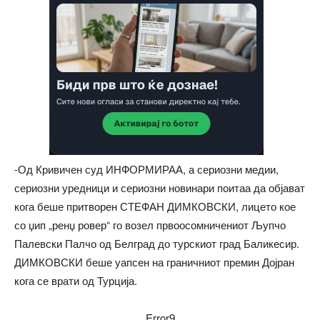
-Од Кривичен суд ИНФОРМИРАА, а сериозни медии,
сериозни уредници и сериозни новинари поитаа да објават
кога беше притворен СТЕФАН ДИМКОВСКИ, лицето кое
со џип „ренџ ровер“ го возел првоосомничениот Љупчо
Палевски Палчо од Белград до турскиот град Баликесир.
ДИМКОВСКИ беше уапсен на граничниот премин Дојран
кога се врати од Турција.
Error9