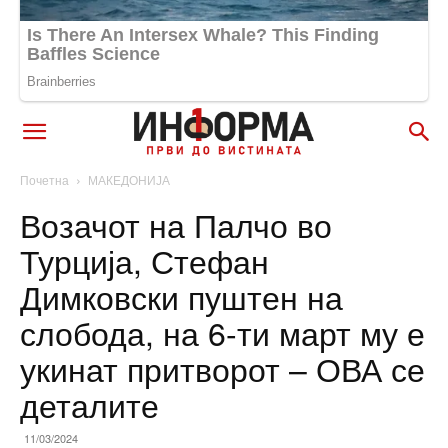
Почетна
МАКЕДОНИЈА
Возачот на Палчо во
Турција, Стефан
Димковски пуштен на
слобода, на 6-ти март му е
укинат притворот – ОВА се
деталите
11/03/2024