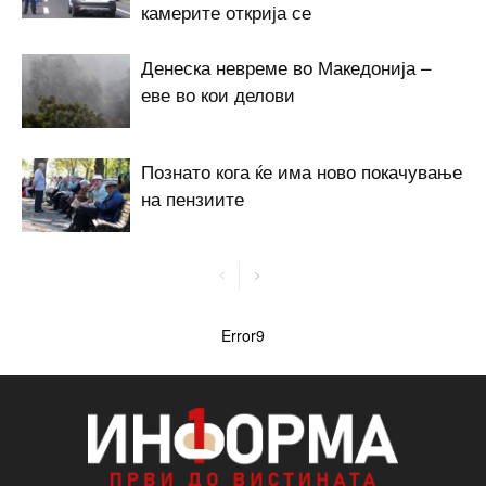
камерите открија се
Денеска невреме во Македонија –
еве во кои делови
Познато кога ќе има ново покачување
на пензиите
Error9