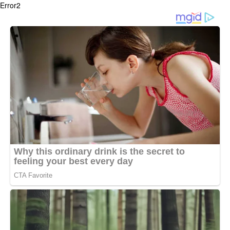
Error2