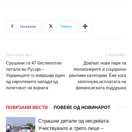
Facebook
Twitter
Претходна вест
Следна вест
Срушени се 47 беспилотни
Доаѓаат нови пари за
летала во Русија –
пензионерите и социјално
Украинците го извршија еден
ранливи категории: Еве кога
од најголемите напади од
започнува исплатата на
почетокот на војната
финансиската поддршка
ПОВРЗАНИ ВЕСТИ
ПОВЕЌЕ ОД НОВИНАРОТ
Страшни детали од несреќата:
Учествувало и трето лице –