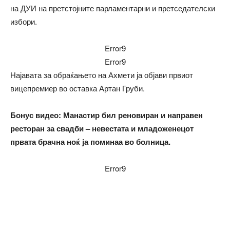
на ДУИ на претстојните парламентарни и претседателски
избори.
Error9
Error9
Најавата за обраќањето на Ахмети ја објави првиот
вицепремиер во оставка Артан Груби.
Бонус видео: Манастир бил реновиран и направен
ресторан за свадби – невестата и младоженецот
првата брачна ноќ ја поминаа во болница.
Error9