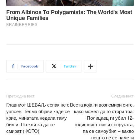
Facebook
Twitter
Претходна вест
Следна вест
Главниот ШЕВАЉ сепак не е
Веста која ги вознемири сите,
уапсен: Телма објави каде се
како можел да го стори тоа:
крие, минатата недела таму
Полицаец ги убил 12-
бил и Штекли за да се
годишниот син и сопругата,
смират (ФОТО)
па се самоубил – вакво
нешто не се памети