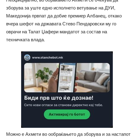
зборува за уште едно исполнето ветување на ДУИ,
Македонија првпат да добие премиер Албанец, откако
вчера шефот на државата Стево Пендаровски му го
оврачи на Талат Џафери мандатот за состав на
техничката влада.
Можно е Ахмети во ообраќањето да зборува и за настапот