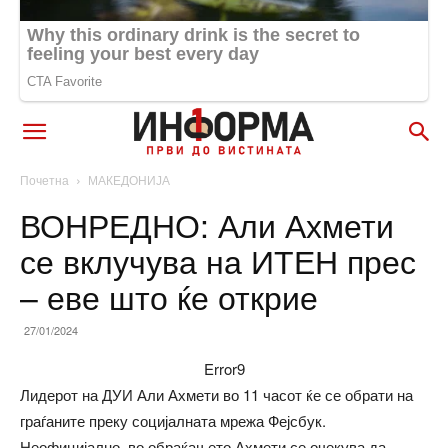
Почетна
МАКЕДОНИЈА
ВОНРЕДНО: Али Ахмети
се вклучува на ИТЕН прес
– еве што ќе открие
27/01/2024
Error9
Лидерот на ДУИ Али Ахмети во 11 часот ќе се обрати на
граѓаните преку социјалната мрежа Фејсбук.
Неофицијално, во обраќањето Ахмети се очекува да