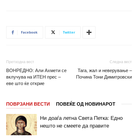
Facebook
Twitter
Претходна вест
Следна вест
ВОНРЕДНО: Али Ахмети се
Тага, жал и неверување –
вклучува на ИТЕН прес –
Почина Тони Димитровски
еве што ќе открие
ПОВРЗАНИ ВЕСТИ
ПОВЕЌЕ ОД НОВИНАРОТ
Ни доаѓа летна Света Петка: Едно
нешто не смеете да правите