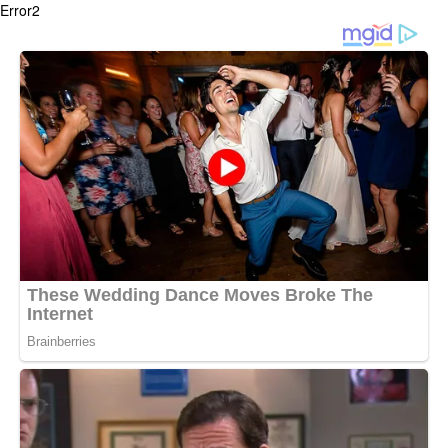
Error2