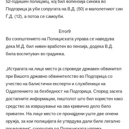
52-годишен полицаец, кој бил вопензија синоќа во
Подгорица ја уби сопругата на В.Д. (50) и малолетниот син
Ѓ.Д. (12), а потоа се самоуби.
Error9
Во соопштението на Полициската управа се наведува
дека М.Д. бил нивен вработен во пензија, додека В.Д.
била воспитувач во градинка.
„Истрагата на лице место ја спроведе државен обвинител
при Вишото државно обвинителство во Подгорица со
учество на балистички експерти и службеници на
Одделението за безбедност на Подгорица. Според засега
достапните информации, пиштолот што бил користен како
средство за извршување на ова кривично дело било
приватен. На лице место се пронајдени уште две огнени
оружја, за кои полицијата ќе утврдува дали биле легално
поседувани“, соопштија од Полициската управа.