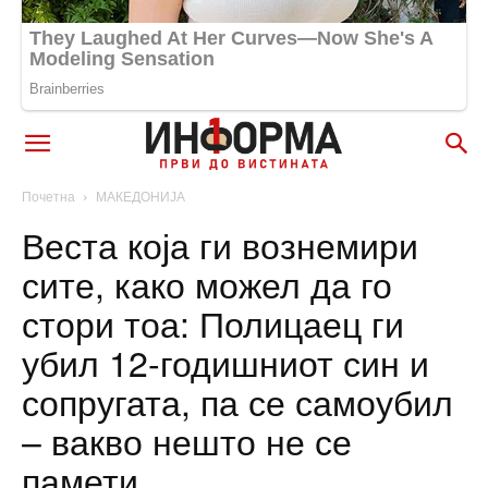
Почетна
МАКЕДОНИЈА
Веста која ги вознемири
сите, како можел да го
стори тоа: Полицаец ги
убил 12-годишниот син и
сопругата, па се самоубил
– вакво нешто не се
памети