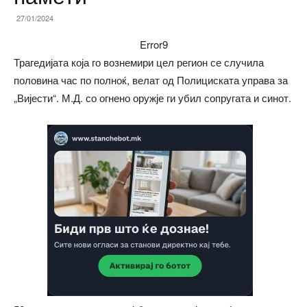
27/01/2024
Error9
Трагедијата која го вознемири цел регион се случила
половина час по полноќ, велат од Полициската управа за
„Вијести“. М.Д. со огнено оружје ги убил сопругата и синот.