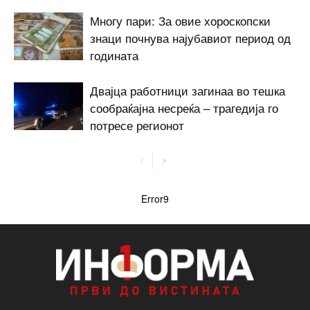
Многу пари: За овие хороскопски
знаци почнува најубавиот период од
годината
Двајца работници загинаа во тешка
сообраќајна несреќа – трагедија го
потресе регионот
Error9