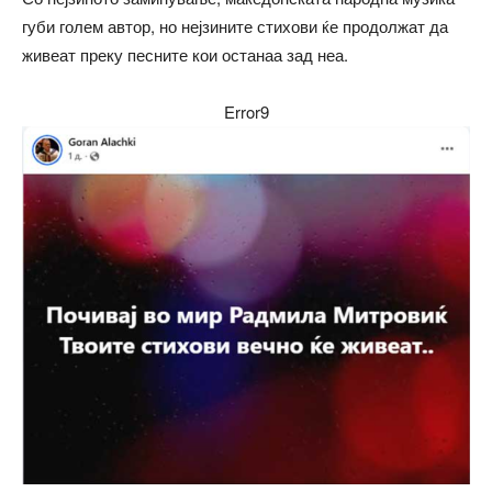
губи голем автор, но нејзините стихови ќе продолжат да
живеат преку песните кои останаа зад неа.
Error9