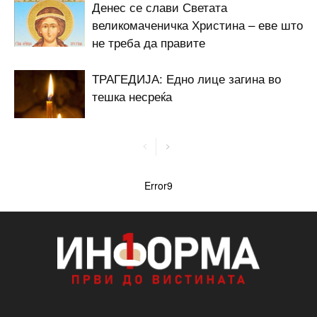
Денес се слави Светата
великомаченичка Христина – еве што
не треба да правите
ТРАГЕДИЈА: Едно лице загина во
тешка несреќа
Error9