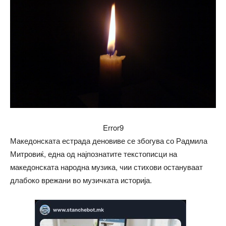
Error9
Македонската естрада деновиве се збогува со Радмила
Митровиќ, една од најпознатите текстописци на
македонската народна музика, чии стихови остануваат
длабоко врежани во музичката историја.