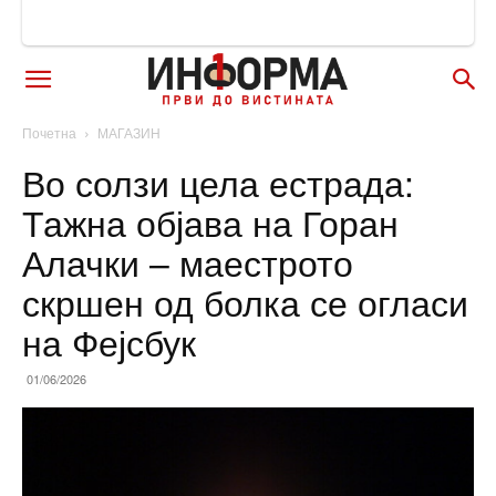
Почетна
МАГАЗИН
Во солзи цела естрада:
Тажна објава на Горан
Алачки – маестрото
скршен од болка се огласи
на Фејсбук
01/06/2026