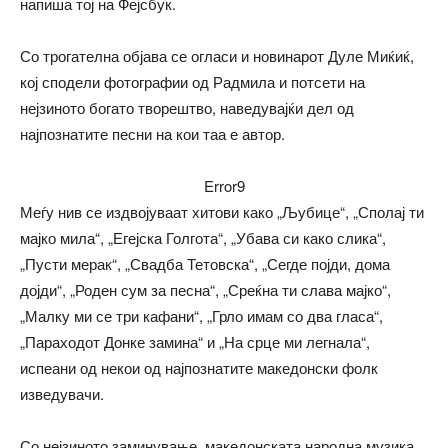
напиша тој на Фејсбук.
Со трогателна објава се огласи и новинарот Дуле Миќиќ,
кој сподели фотографии од Радмила и потсети на
нејзиното богато творештво, наведувајќи дел од
најпознатите песни на кои таа е автор.
Error9
Меѓу нив се издвојуваат хитови како „Љубице“, „Сполај ти
мајко мила“, „Егејска Голгота“, „Убава си како слика“,
„Пусти мерак“, „Свадба Тетовска“, „Сегде појди, дома
дојди“, „Роден сум за песна“, „Среќна ти слава мајко“,
„Малку ми се три кафани“, „Грло имам со два гласа“,
„Параходот Донке замина“ и „На срце ми легнала“,
испеани од некои од најпознатите македонски фолк
изведувачи.
Со нејзиното заминување, македонската народна музика