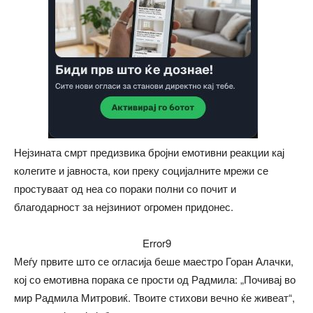
Нејзината смрт предизвика бројни емотивни реакции кај
колегите и јавноста, кои преку социјалните мрежи се
простуваат од неа со пораки полни со почит и
благодарност за нејзиниот огромен придонес.
Error9
Меѓу првите што се огласија беше маестро Горан Алачки,
кој со емотивна порака се прости од Радмила: „Почивај во
мир Радмила Митровиќ. Твоите стихови вечно ќе живеат“,