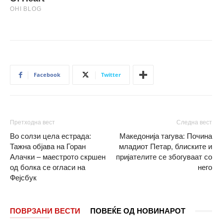
Facebook
Twitter
Претходна вест
Следна вест
Во солзи цела естрада:
Македонија тагува: Почина
Тажна објава на Горан
младиот Петар, блиските и
Алачки – маестрото скршен
пријателите се збогуваат со
од болка се огласи на
него
Фејсбук
ПОВРЗАНИ ВЕСТИ
ПОВЕЌЕ ОД НОВИНАРОТ