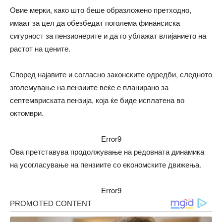
Овие мерки, како што беше образложено претходно,
имаат за цел да обезбедат поголема финансиска
сигурност за пензионерите и да го ублажат влијанието на
растот на цените.
Според најавите и согласно законските одредби, следното
зголемување на пензиите веќе е планирано за
септемвриската пензија, која ќе биде исплатена во
октомври.
Error9
Ова претставува продолжување на редовната динамика
на усогласување на пензиите со економските движења.
Error9