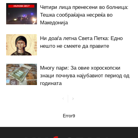
Четири лица пренесени во болница:
Тешка сообраќајна несреќа во
Македонија
Ни доаѓа летна Света Петка: Едно
нешто не смеете да правите
Многу пари: За овие хороскопски
знаци почнува најубавиот период од
годината
Error9