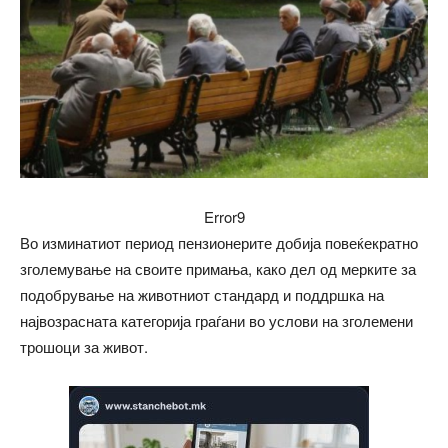
Error9
Во изминатиот период пензионерите добија повеќекратно
зголемување на своите примања, како дел од мерките за
подобрување на животниот стандард и поддршка на
највозрасната категорија граѓани во услови на зголемени
трошоци за живот.