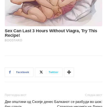
Facebook
Twitter
Претходна вест
Следна вест
Две општини од Скопје денес
Балканот се разбуди во шок:
без струја
Страотна несреќа на Дарко