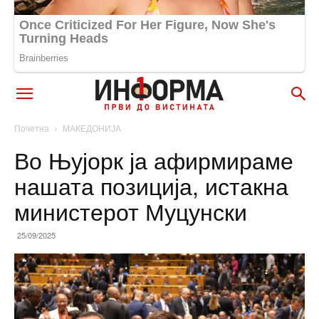
Почетна
МАКЕДОНИЈА
Во Њујорк ја афирмираме
нашата позиција, истакна
министерот Муцунски
25/09/2025