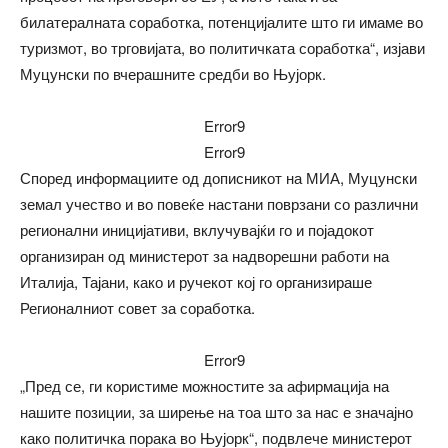
билатералната соработка, потенцијалите што ги имаме во
туризмот, во трговијата, во политичката соработка“, изјави
Муцунски по вчерашните средби во Њујорк.
Error9
Error9
Според информациите од дописникот на МИА, Муцунски
земал учество и во повеќе настани поврзани со различни
регионални иницијативи, вклучувајќи го и појадокот
организиран од министерот за надворешни работи на
Италија, Тајани, како и ручекот кој го организираше
Регионалниот совет за соработка.
Error9
„Пред се, ги користиме можностите за афирмација на
нашите позиции, за ширење на тоа што за нас е значајно
како политичка порака во Њујорк“, подвлече министерот