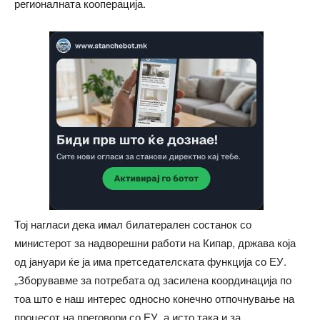
регионалната кооперација.
Тој нагласи дека имал билатерален состанок со
министерот за надворешни работи на Кипар, држава која
од јануари ќе ја има претседателската функција со ЕУ.
„Зборувавме за потребата од засилена координација по
тоа што е наш интерес односно конечно отпочнување на
процесот на преговори со ЕУ, а исто така и за