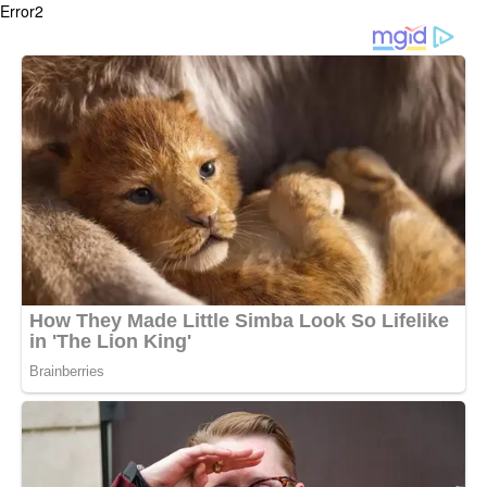
Error2