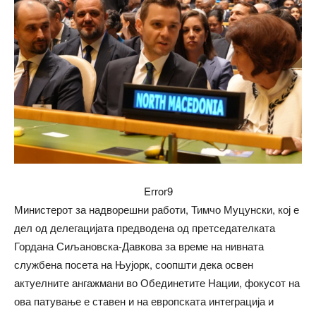
Error9
Министерот за надворешни работи, Тимчо Муцунски, кој е
дел од делегацијата предводена од претседателката
Гордана Сиљановска-Давкова за време на нивната
службена посета на Њујорк, соопшти дека освен
актуелните ангажмани во Обединетите Нации, фокусот на
ова патување е ставен и на европската интеграција и