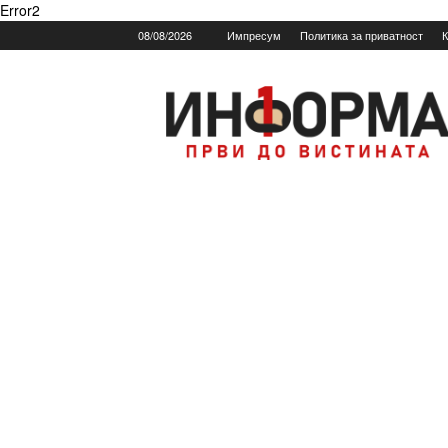
Error2
08/08/2026
Импресум
Политика за приватност
К
Informa.mk