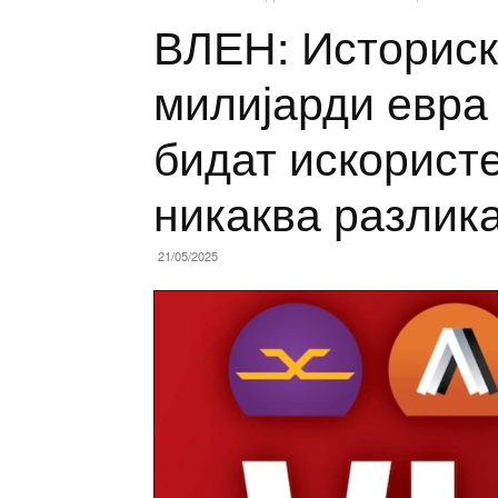
ВЛЕН: Историск
милијарди евра 
бидат искористе
никаква разлик
21/05/2025