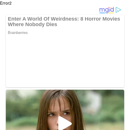
Error2