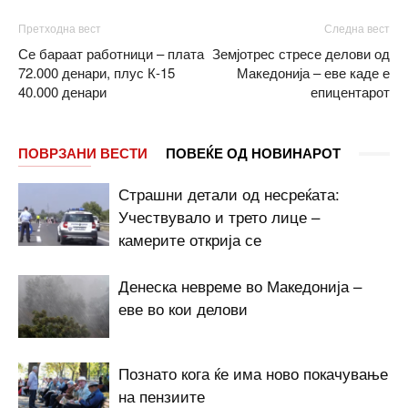
Претходна вест
Следна вест
Се бараат работници – плата
Земјотрес стресе делови од
72.000 денари, плус К-15
Македонија – еве каде е
40.000 денари
епицентарот
ПОВРЗАНИ ВЕСТИ
ПОВЕЌЕ ОД НОВИНАРОТ
Страшни детали од несреќата:
Учествувало и трето лице –
камерите открија се
Денеска невреме во Македонија –
еве во кои делови
Познато кога ќе има ново покачување
на пензиите