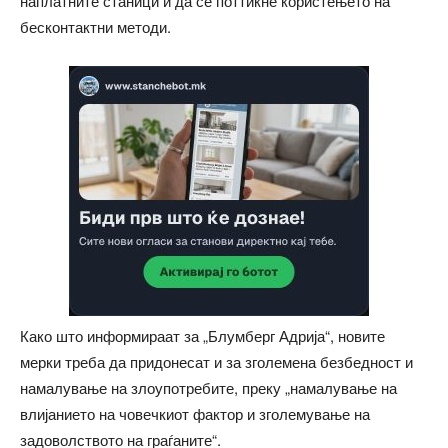
наплатните станици и да се поттикне користењето на
бесконтактни методи.
Како што информираат за „Блумберг Адрија“, новите
мерки треба да придонесат и за зголемена безбедност и
намалување на злоупотребите, преку „намалување на
влијанието на човечкиот фактор и зголемување на
задоволството на граѓаните“.