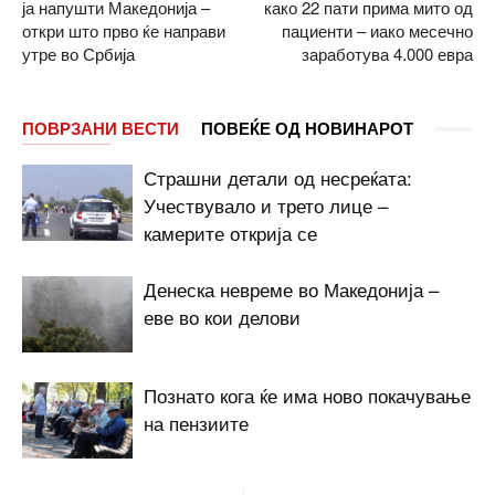
ја напушти Македонија –
како 22 пати прима мито од
откри што прво ќе направи
пациенти – иако месечно
утре во Србија
заработува 4.000 евра
ПОВРЗАНИ ВЕСТИ
ПОВЕЌЕ ОД НОВИНАРОТ
Страшни детали од несреќата:
Учествувало и трето лице –
камерите открија се
Денеска невреме во Македонија –
еве во кои делови
Познато кога ќе има ново покачување
на пензиите