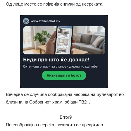
Од лице место се појавија снимки од несреќата.
Вечерва се случила сообраќајна несреќа на булеварот во
близина на Соборниот храм, објави ТВ21.
Error9
По сообраќајна несреќа, возилото се превртило.