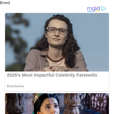
Error2