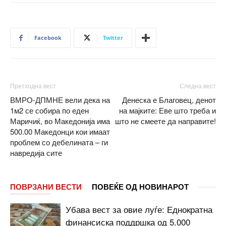
Facebook
Twitter
Претходна вест
Следна вест
ВМРО-ДПМНЕ вели дека на
Денеска е Благовец, денот
1м2 се собира по еден
на мајките: Еве што треба и
Маричиќ, во Македонија има
што не смеете да направите!
500.00 Македонци кои имаат
проблем со дебелината – ги
навредија сите
ПОВРЗАНИ ВЕСТИ
ПОВЕЌЕ ОД НОВИНАРОТ
Убава вест за овие луѓе: Еднократна
финансиска поддршка од 5.000