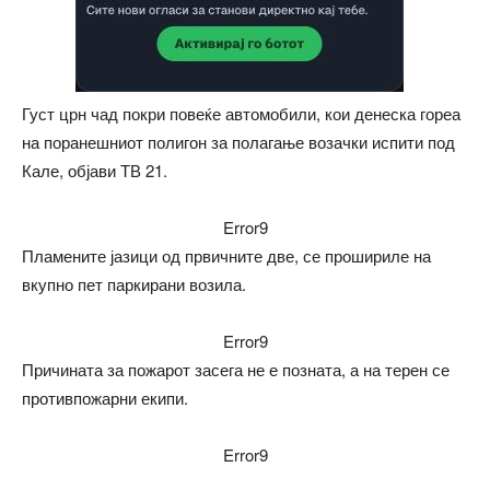
Густ црн чад покри повеќе автомобили, кои денеска гореа
на поранешниот полигон за полагање возачки испити под
Кале, објави ТВ 21.
Error9
Пламените јазици од првичните две, се прошириле на
вкупно пет паркирани возила.
Error9
Причината за пожарот засега не е позната, а на терен се
противпожарни екипи.
Error9