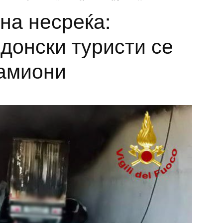
на несреќа:
донски туристи се
камиони