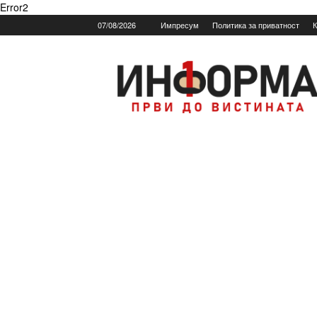
Error2
07/08/2026
Импресум
Политика за приватност
К
Informa.mk