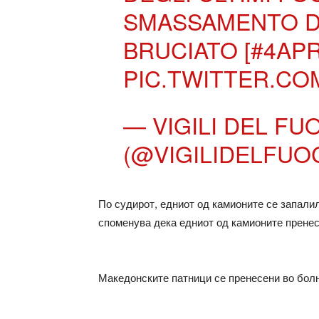
SMASSAMENTO D
BRUCIATO [
#4APR
PIC.TWITTER.CO
— VIGILI DEL FU
(@VIGILIDELFUO
По судирот, едниот од камионите се запалил
споменува дека едниот од камионите прене
Македонските патници се пренесени во бол