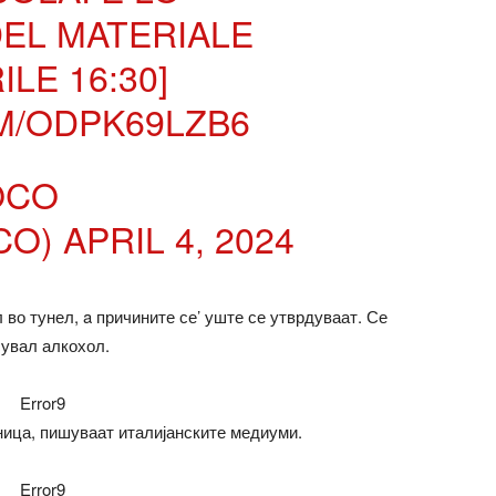
EL MATERIALE
ILE
16:30]
M/ODPK69LZB6
OCO
CO)
APRIL 4, 2024
 во тунел, a причините се’ уште се утврдуваат. Се
сувал алкохол.
Error9
ница, пишуваат италијанските медиуми.
Error9