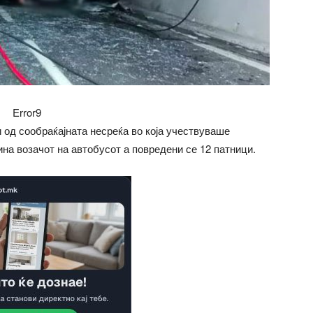
Error9
 од сообраќајната несреќа во која учествуваше
ина возачот на автобусот а повредени се 12 патници.