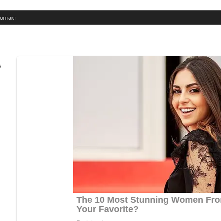
онтакт