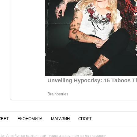
СВЕТ
ЕКОНОМИЈА
МАГАЗИН
СПОРТ
а: Автобус со македонски туристи се судрил со два камиони