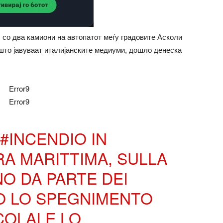
со два камиони на автопатот меѓу градовите Асколи
 што јавуваат италијанските медиуми, дошло денеска
Error9
Error9
#INCENDIO
IN
RA MARITTIMA, SULLA
O DA PARTE DEI
O
LO SPEGNIMENTO
COLAI E LO