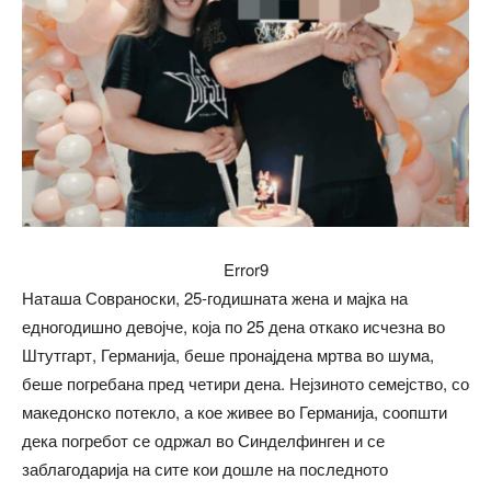
Error9
Наташа Совраноски, 25-годишната жена и мајка на
едногодишно девојче, која по 25 дена откако исчезна во
Штутгарт, Германија, беше пронајдена мртва во шума,
беше погребана пред четири дена. Нејзиното семејство, со
македонско потекло, а кое живее во Германија, соопшти
дека погребот се одржал во Синделфинген и се
заблагодарија на сите кои дошле на последното