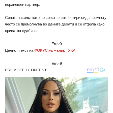
поранешен партнер.
Сепак, насилството во сопствените четири ѕида премногу
често се премолчува во јавните дебати и се отфрла како
приватна судбина.
Error9
Целиот текст на
ФОКУС.мк – клик ТУКА.
Error9