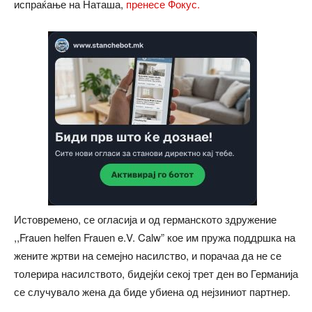
испраќање на Наташа,
пренесе Фокус.
Истовремено, се огласија и од германското здружение
,,Frauen helfen Frauen e.V. Calw” кое им пружа поддршка на
жените жртви на семејно насилство, и порачаа да не се
толерира насилството, бидејќи секој трет ден во Германија
се случувало жена да биде убиена од нејзиниот партнер.