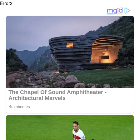
Error2