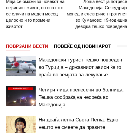
Маја се омажи за човекот на
Лоша вест ја потресе
нејзиниот живот, но она што
Македонија: Се судрија
се случи на меден месец
мопед и електричен тротинет
целосно и го промени
во Куманово: 19-годишна
животот
девојка тешко повредена
ПОВРЗАНИ ВЕСТИ
ПОВЕЌЕ ОД НОВИНАРОТ
Македонски турист тешко повреден
во Турција – државниот авион ќе го
враќа во земјата за лекување
Четири лица пренесени во болница:
Тешка сообраќајна несреќа во
Македонија
Ни доаѓа летна Света Петка: Едно
нешто не смеете да правите