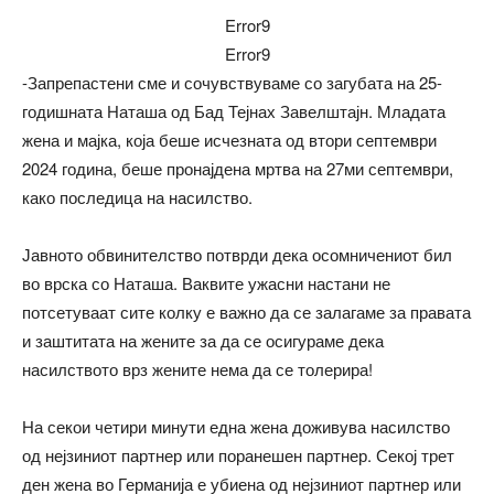
Error9
Error9
-Запрепастени сме и сочувствуваме со загубата на 25-
годишната Наташа од Бад Тејнах Завелштајн. Младата
жена и мајка, која беше исчезната од втори септември
2024 година, беше пронајдена мртва на 27ми септември,
како последица на насилство.
Јавното обвинителство потврди дека осомничениот бил
во врска со Наташа. Ваквите ужасни настани не
потсетуваат сите колку е важно да се залагаме за правата
и заштитата на жените за да се осигураме дека
насилството врз жените нема да се толерира!
На секои четири минути една жена доживува насилство
од нејзиниот партнер или поранешен партнер. Секој трет
ден жена во Германија е убиена од нејзиниот партнер или