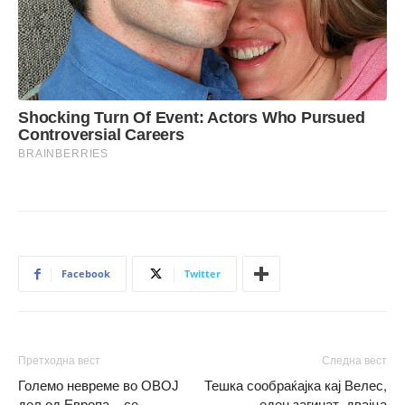
Facebook
Twitter
Претходна вест
Следна вест
Големо невреме во ОВОЈ
Тешка сообраќајка кај Велес,
дел од Европа – се
еден загинат, двајца