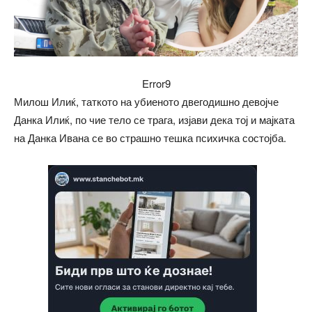
Error9
Милош Илиќ, таткото на убиеното двегодишно девојче
Данка Илиќ, по чие тело се трага, изјави дека тој и мајката
на Данка Ивана се во страшно тешка психичка состојба.