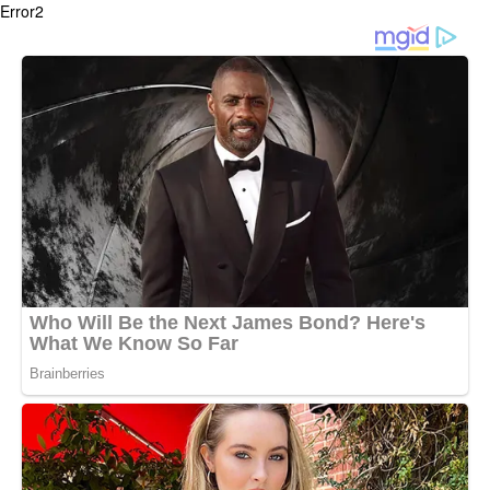
Error2