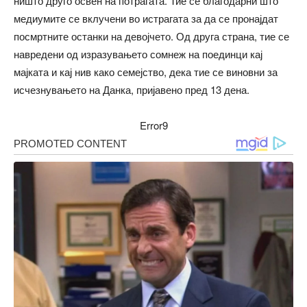
ништо друго освен на потрагата. Тие се благодарни што
медиумите се вклучени во истрагата за да се пронајдат
посмртните останки на девојчето. Од друга страна, тие се
навредени од изразувањето сомнеж на поединци кај
мајката и кај нив како семејство, дека тие се виновни за
исчезнувањето на Данка, пријавено пред 13 дена.
Error9